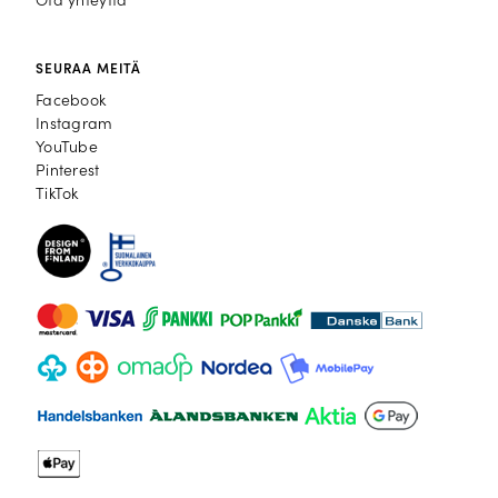
Ota yhteyttä
SEURAA MEITÄ
Facebook
Facebook
Instagram
Instagram
YouTube
YouTube
Pinterest
Pinterest
TikTok
TikTok