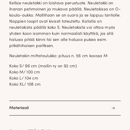
Kellsie neuletakki on loistava perustuote. Neuletakki on
ihanan pehmoinen ja mukava päällä. Neuletakissa on O-
kaula-aukko. Malliltaan se on suora ja se loppuu lantiolle.
Nappien loopit ovat kivasti toteutettu. Katalla on
neuletakista päällä koko S. Neuletakista voi ottaa myös
yhden koon isomman kuin normaalisti käyttää, jos sitä
haluaa pitää kiinni tai sen alle haluaa pukea esim.
pitkähihaisen paitiksen.
Neuletakin mittataulukko: pituus n. 56 cm koossa M
Koko S/ 96 cm (mallin ry on 92 cm)
Koko M/ 100 cm
Koko L/ 104 cm
Koko XL/ 108 cm
Materiaali
40% Viskoosi 30% polyesteri 22% nylon 6% villa 2% cashmir