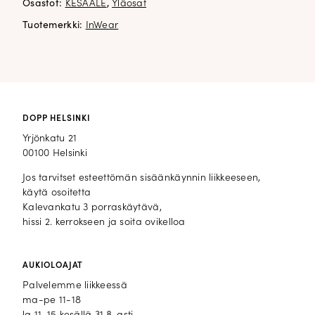
Osastot:
KESÄALE
,
Yläosat
Tuotemerkki:
InWear
DOPP HELSINKI
Yrjönkatu 21
00100 Helsinki
Jos tarvitset esteettömän sisäänkäynnin liikkeeseen,
käytä osoitetta
Kalevankatu 3 porraskäytävä,
hissi 2. kerrokseen ja soita ovikelloa
AUKIOLOAJAT
Palvelemme liikkeessä
ma-pe 11-18