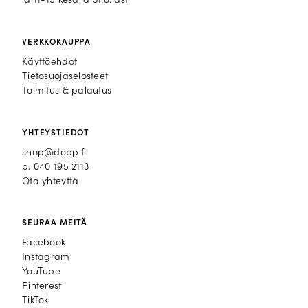
la 11-15 kesällä 31.8. asti
VERKKOKAUPPA
Käyttöehdot
Tietosuojaselosteet
Toimitus & palautus
YHTEYSTIEDOT
shop@dopp.fi
p.
040 195 2113
Ota yhteyttä
SEURAA MEITÄ
Facebook
Facebook
Instagram
Instagram
YouTube
YouTube
Pinterest
Pinterest
TikTok
TikTok