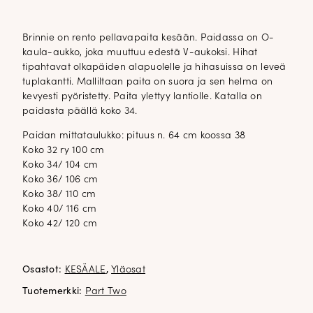
Brinnie on rento pellavapaita kesään. Paidassa on O-
kaula-aukko, joka muuttuu edestä V-aukoksi. Hihat
tipahtavat olkapäiden alapuolelle ja hihasuissa on leveä
tuplakantti. Malliltaan paita on suora ja sen helma on
kevyesti pyöristetty. Paita ylettyy lantiolle. Katalla on
paidasta päällä koko 34.
Paidan mittataulukko: pituus n. 64 cm koossa 38
Koko 32 ry 100 cm
Koko 34/ 104 cm
Koko 36/ 106 cm
Koko 38/ 110 cm
Koko 40/ 116 cm
Koko 42/ 120 cm
Osastot:
KESÄALE
,
Yläosat
Tuotemerkki:
Part Two