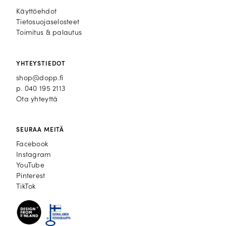
Käyttöehdot
Tietosuojaselosteet
Toimitus & palautus
YHTEYSTIEDOT
shop@dopp.fi
p.
040 195 2113
Ota yhteyttä
SEURAA MEITÄ
Facebook
Facebook
Instagram
Instagram
YouTube
YouTube
Pinterest
Pinterest
TikTok
TikTok