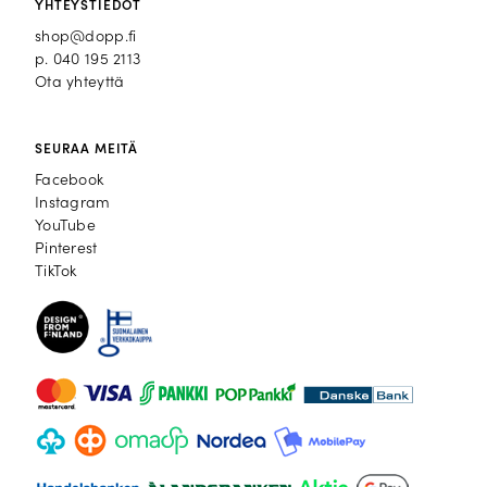
YHTEYSTIEDOT
shop@dopp.fi
p.
040 195 2113
Ota yhteyttä
SEURAA MEITÄ
Facebook
Facebook
Instagram
Instagram
YouTube
YouTube
Pinterest
Pinterest
TikTok
TikTok