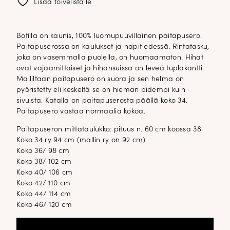
Lisää toivelistalle
Botilla on kaunis, 100% luomupuuvillainen paitapusero.
Paitapuserossa on kaulukset ja napit edessä. Rintatasku,
joka on vasemmalla puolella, on huomaamaton. Hihat
ovat vajaamittaiset ja hihansuissa on leveä tuplakantti.
Malliltaan paitapusero on suora ja sen helma on
pyöristetty eli keskeltä se on hieman pidempi kuin
sivuista. Katalla on paitapuserosta päällä koko 34.
Paitapusero vastaa normaalia kokoa.
Paitapuseron mittataulukko: pituus n. 60 cm koossa 38
Koko 34 ry 94 cm (mallin ry on 92 cm)
Koko 36/ 98 cm
Koko 38/ 102 cm
Koko 40/ 106 cm
Koko 42/ 110 cm
Koko 44/ 114 cm
Koko 46/ 120 cm