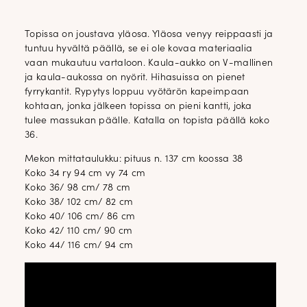
Topissa on joustava yläosa. Yläosa venyy reippaasti ja
tuntuu hyvältä päällä, se ei ole kovaa materiaalia
vaan mukautuu vartaloon. Kaula-aukko on V-mallinen
ja kaula-aukossa on nyörit. Hihasuissa on pienet
fyrrykantit. Rypytys loppuu vyötärön kapeimpaan
kohtaan, jonka jälkeen topissa on pieni kantti, joka
tulee massukan päälle. Katalla on topista päällä koko
36.
Mekon mittataulukku: pituus n. 137 cm koossa 38
Koko 34 ry 94 cm vy 74 cm
Koko 36/ 98 cm/ 78 cm
Koko 38/ 102 cm/ 82 cm
Koko 40/ 106 cm/ 86 cm
Koko 42/ 110 cm/ 90 cm
Koko 44/ 116 cm/ 94 cm