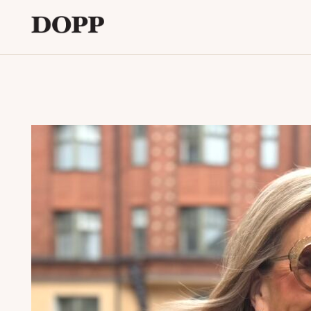
Etusivu
Avaa
Verkkokauppa
alavalikko
Tyyliblogi
Avaa
Brändi
alavalikko
Yhteystiedot