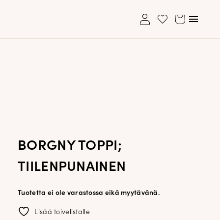
My
Avaa/su
Cart
Wishlist
account
valikko
Ole hyvä ja lisää ensimmäinen tuote
Ostoskori on tyhjä.
toivelistallesi
Asiakaspalvelu: 040 195 2113
shop@dopp.fi
Asiakaspalvelu: 040 195 2113
shop@dopp.fi
BORGNY TOPPI;
LUO UUSI ASIAKKUUS
Etsi:
Haku
UNOHDITKO SALASANASI?
TIILENPUNAINEN
Tuotetta ei ole varastossa eikä myytävänä.
Lisää toivelistalle