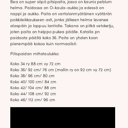
Bea on super söpö pitsipaita, jossa on kaunis peblum
helma. Paidassa on O-kaula-aukko ja edessä on
nappi ja aukko. Paita on vartalonmyötäinen vyötärön
poikkileikkaukseen asti, jonka jälkeen helma levenee
alaspäin ja loppuu lantiolle. Takana on pitkä vetoketju,
joten paita on helppo pukea päälle. Katalla pn
paidasta päällä koko 36. Paita on yhden koon
pienempää kokoa kuin normaalisti.
Pitispaidan mittataulukko:
Koko 34 ry 88 cm vy 72 cm
Koko 36/ 92 cm/ 76 cm (mallin ry on 92 cm vy 72 cm)
Koko 38/ 96 cm/ 80 cm
Koko 40/ 100 cm/ 84 cm
Koko 42/ 104 cm/ 88 cm
Koko 44/ 108 cm/ 92 cm
Koko 46/ 112 cm/ 96 cm