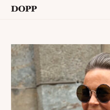
Etusivu
Avaa
Verkkokauppa
alavalikko
Tyyliblogi
Avaa
Brändi
alavalikko
Yhteystiedot