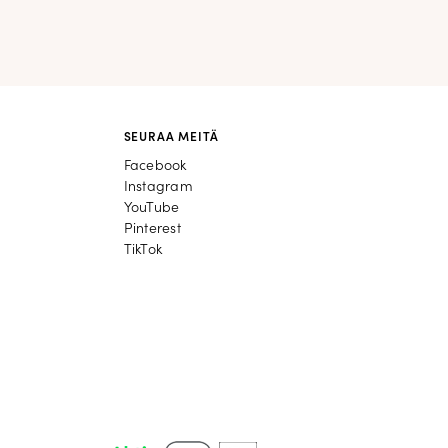
SEURAA MEITÄ
Facebook
Facebook
Instagram
Instagram
YouTube
YouTube
Pinterest
Pinterest
TikTok
TikTok