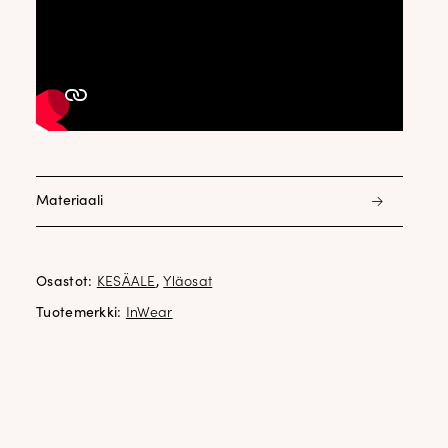
Materiaali
60% puuvilla 40% polyamidi
Osastot:
KESÄALE
,
Yläosat
Tuotemerkki:
InWear