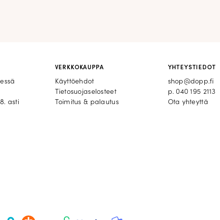
VERKKOKAUPPA
YHTEYSTIEDOT
eessä
Käyttöehdot
shop@dopp.fi
Tietosuojaselosteet
p.
040 195 2113
8. asti
Toimitus & palautus
Ota yhteyttä