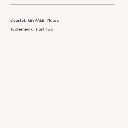
100% pellava
Osastot:
KESÄALE
,
Yläosat
Tuotemerkki:
Part Two