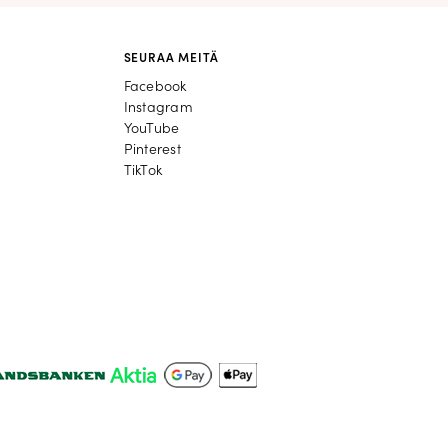
SEURAA MEITÄ
Facebook
Facebook
Instagram
Instagram
YouTube
YouTube
Pinterest
Pinterest
TikTok
TikTok