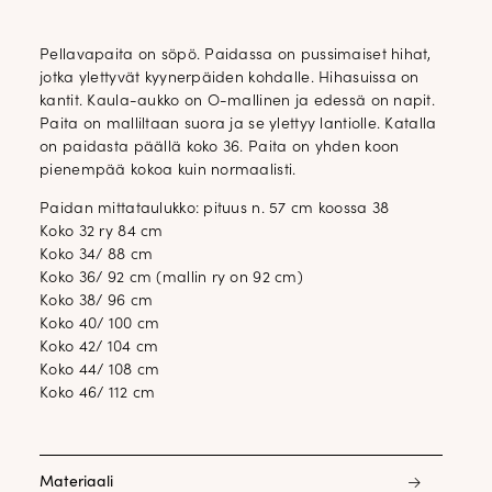
Pellavapaita on söpö. Paidassa on pussimaiset hihat,
jotka ylettyvät kyynerpäiden kohdalle. Hihasuissa on
kantit. Kaula-aukko on O-mallinen ja edessä on napit.
Paita on malliltaan suora ja se ylettyy lantiolle. Katalla
on paidasta päällä koko 36. Paita on yhden koon
pienempää kokoa kuin normaalisti.
Paidan mittataulukko: pituus n. 57 cm koossa 38
Koko 32 ry 84 cm
Koko 34/ 88 cm
Koko 36/ 92 cm (mallin ry on 92 cm)
Koko 38/ 96 cm
Koko 40/ 100 cm
Koko 42/ 104 cm
Koko 44/ 108 cm
Koko 46/ 112 cm
Materiaali