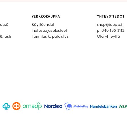
VERKKOKAUPPA
YHTEYSTIEDOT
eessä
Käyttöehdot
shop@dopp.fi
Tietosuojaselosteet
p.
040 195 2113
8. asti
Toimitus & palautus
Ota yhteyttä