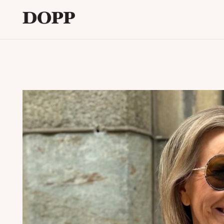
Etusivu
Avaa
Verkkokauppa
alavalikko
Tyyliblogi
Avaa
Brändi
alavalikko
Yhteystiedot