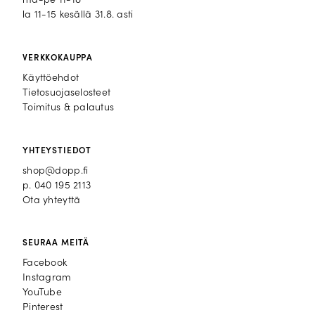
ma-pe 11-18
la 11-15 kesällä 31.8. asti
VERKKOKAUPPA
Käyttöehdot
Tietosuojaselosteet
Toimitus & palautus
YHTEYSTIEDOT
shop@dopp.fi
p.
040 195 2113
Ota yhteyttä
SEURAA MEITÄ
Facebook
Facebook
Instagram
Instagram
YouTube
YouTube
Pinterest
Pinterest