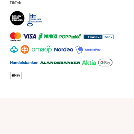
TikTok
TikTok