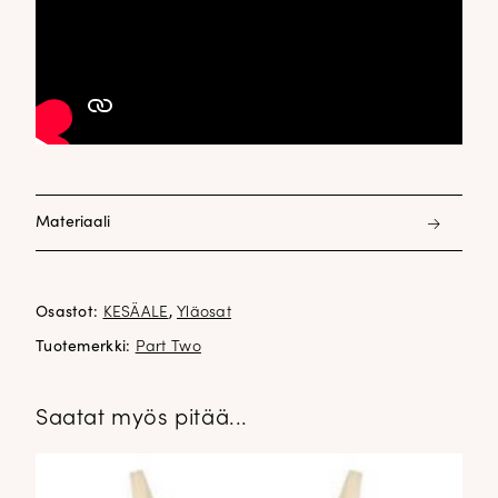
Materiaali
53% polyamidi 47% puuvilla
Osastot:
KESÄALE
,
Yläosat
Tuotemerkki:
Part Two
Saatat myös pitää...