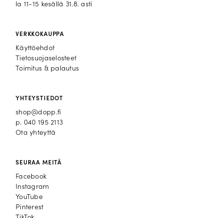
la 11-15 kesällä 31.8. asti
VERKKOKAUPPA
Käyttöehdot
Tietosuojaselosteet
Toimitus & palautus
YHTEYSTIEDOT
shop@dopp.fi
p.
040 195 2113
Ota yhteyttä
SEURAA MEITÄ
Facebook
Facebook
Instagram
Instagram
YouTube
YouTube
Pinterest
Pinterest
TikTok
TikTok