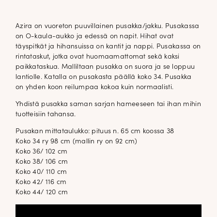
Azira on vuoreton puuvillainen pusakka/jakku. Pusakassa
on O-kaula-aukko ja edessä on napit. Hihat ovat
täyspitkät ja hihansuissa on kantit ja nappi. Pusakassa on
rintataskut, jotka ovat huomaamattomat sekä kaksi
paikkataskua. Malliltaan pusakka on suora ja se loppuu
lantiolle. Katalla on pusakasta päällä koko 34. Pusakka
on yhden koon reilumpaa kokoa kuin normaalisti.
Yhdistä pusakka saman sarjan hameeseen tai ihan mihin
tuotteisiin tahansa.
Pusakan mittataulukko: pituus n. 65 cm koossa 38
Koko 34 ry 98 cm (mallin ry on 92 cm)
Koko 36/ 102 cm
Koko 38/ 106 cm
Koko 40/ 110 cm
Koko 42/ 116 cm
Koko 44/ 120 cm