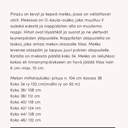
Pinzzu on kevyt ja kepeä mekko, jossa on valloittavat
värit. Mekossa on O-kaula-aukko, joka muuttuu V
aukoksi edestä ja nappislistan alla on muutama
nappi. Hihat ovat löysähköt ja suorat ja ne ylettyvät
kyynerpäiden yläpuolelle. Nappilistan alapuolella on
laskos, joka antaa mekon alaosalle tilaa. Mekko
levenee alaspäin ja loppuu juuri polvien alapuolelle.
Katalla on mekosta päällä koko 34. Mekko on reiluhkoa
kokoa eli rinnanympärykseen on hyvä jäädä tilaa noin
6 cm-max. 10 cm.
Mekon mittataulukko: pituus n. 104 cm koossa 38
Koko 34 ry 102 cm(mallin ry on 92 m)
Koko 36/ 108 cm
Koko 38/ 112 cm
Koko 40/ 118 cm
Koko 42/ 124 cm
Koko 44/ 128 cm
Koko 46/ 132 cm