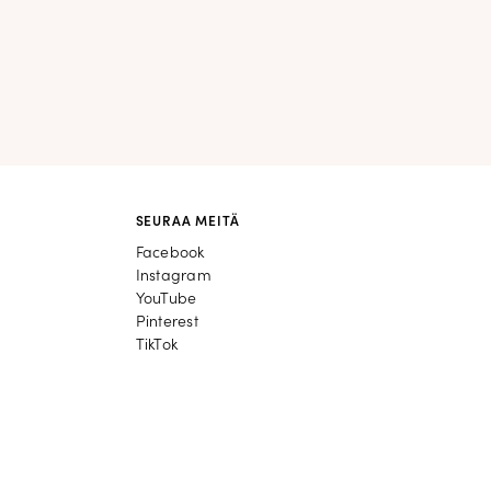
SEURAA MEITÄ
Facebook
Facebook
Instagram
Instagram
YouTube
YouTube
Pinterest
Pinterest
TikTok
TikTok