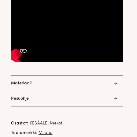
Materiaali
100% viskoosi
Pesuohje
30 astetta, kuosittelu pesun jälkeen
silitys 1. piste
Osastot:
KESÄALE
,
Mekot
Tuotemerkki:
Milano