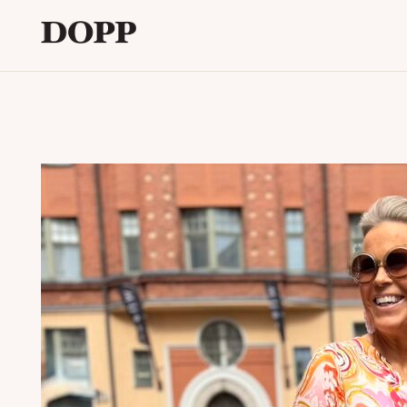
Etusivu
Avaa
Verkkokauppa
alavalikko
Tyyliblogi
Avaa
Brändi
alavalikko
Yhteystiedot