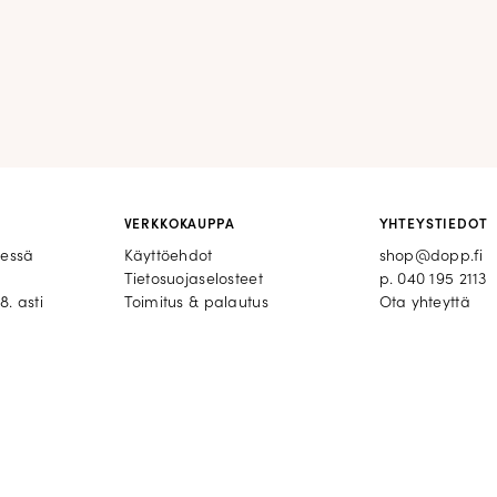
VERKKOKAUPPA
YHTEYSTIEDOT
eessä
Käyttöehdot
shop@dopp.fi
Tietosuojaselosteet
p.
040 195 2113
8. asti
Toimitus & palautus
Ota yhteyttä