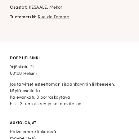
Silitys yksi piste
Osastot:
KESÄALE
,
Mekot
Tuotemerkki:
Rue de Femme
DOPP HELSINKI
Yrjönkatu 21
00100 Helsinki
Jos tarvitset esteettömän sisäänkäynnin liikkeeseen,
käytä osoitetta
Kalevankatu 3 porraskäytävä,
hissi 2. kerrokseen ja soita ovikelloa
AUKIOLOAJAT
Palvelemme liikkeessä
ma-pe 11-18