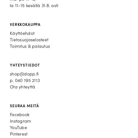
la 11-15 kesällä 31.8. asti
VERKKOKAUPPA
Käyttöehdot
Tietosuojaselosteet
Toimitus & palautus
YHTEYSTIEDOT
shop@dopp.fi
p.
040 195 2113
Ota yhteyttä
SEURAA MEITÄ
Facebook
Facebook
Instagram
Instagram
YouTube
YouTube
Pinterest
Pinterest