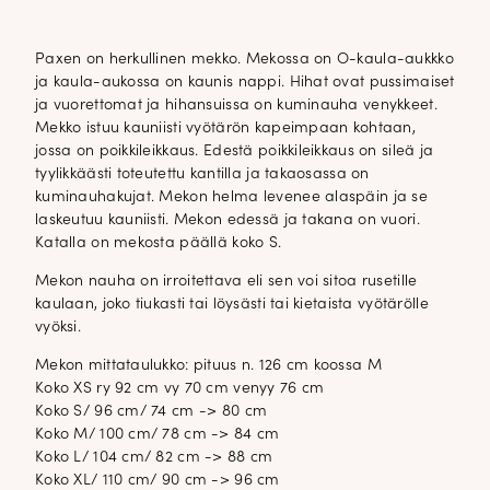
Paxen on herkullinen mekko. Mekossa on O-kaula-aukkko
ja kaula-aukossa on kaunis nappi. Hihat ovat pussimaiset
ja vuorettomat ja hihansuissa on kuminauha venykkeet.
Mekko istuu kauniisti vyötärön kapeimpaan kohtaan,
jossa on poikkileikkaus. Edestä poikkileikkaus on sileä ja
tyylikkäästi toteutettu kantilla ja takaosassa on
kuminauhakujat. Mekon helma levenee alaspäin ja se
laskeutuu kauniisti. Mekon edessä ja takana on vuori.
Katalla on mekosta päällä koko S.
Mekon nauha on irroitettava eli sen voi sitoa rusetille
kaulaan, joko tiukasti tai löysästi tai kietaista vyötärölle
vyöksi.
Mekon mittataulukko: pituus n. 126 cm koossa M
Koko XS ry 92 cm vy 70 cm venyy 76 cm
Koko S/ 96 cm/ 74 cm -> 80 cm
Koko M/ 100 cm/ 78 cm -> 84 cm
Koko L/ 104 cm/ 82 cm -> 88 cm
Koko XL/ 110 cm/ 90 cm -> 96 cm