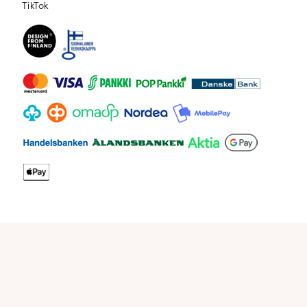
TikTok
TikTok