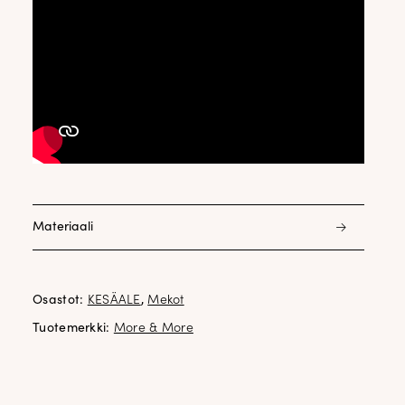
Materiaali
100% puuvilla
vuori 100% viskoosi
Osastot:
KESÄALE
,
Mekot
Tuotemerkki:
More & More