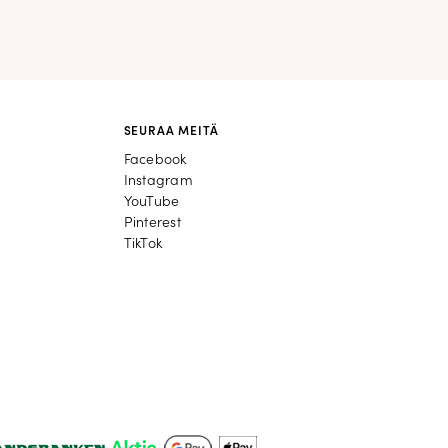
SEURAA MEITÄ
Facebook
Facebook
Instagram
Instagram
YouTube
YouTube
Pinterest
Pinterest
TikTok
TikTok