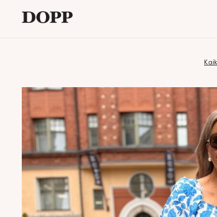
Etusivu
Kaik
Avaa
Verkkokauppa
alavalikko
Tyyliblogi
Avaa
Brändi
alavalikko
Yhteystiedot