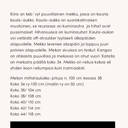
Kiira on keb´vyt puuvillainen mekko, jossa on kaunis
kaula-aukko. Kaula-aukko on suorakalmaisen
muotoinen, se reunassa on kuminauha ja hihat ovat
pussimaiset. Hihansuissa on kuminauhat. Kaula-aukon
voi vetäistä off-shoulder tyylisesti olkapäiden
alapuolelle. Mekko levenee alaspäin ja loppuu juuri
polvien alapuolelle. Mekon sivuissa on taskut. Kangas
on ohkaista puuvillaa ja mekossa on ohut vuori. Katalla
on mekosta päällä koko 34. Mekko on reilua kokoa eli
yhden koon reilumpaa kuin normaalisti.
Mekon mittataulukko: pituus n. 100 cm koossa 38
Koko 34 ry 100 cm (mallin ry on 92 cm)
Koko 36/ 104 cm
Koko 38/ 108 cm
Koko 40/ 110 cm
Koko 42/ 114 cm
Koko 44/ 118 cm