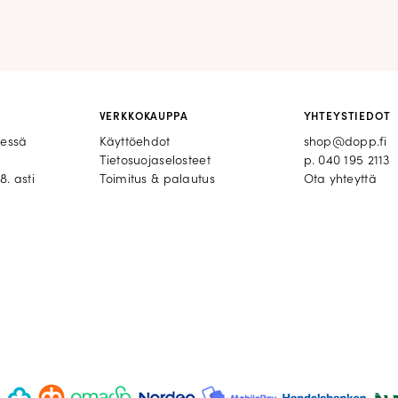
VERKKOKAUPPA
YHTEYSTIEDOT
eessä
Käyttöehdot
shop@dopp.fi
Tietosuojaselosteet
p.
040 195 2113
8. asti
Toimitus & palautus
Ota yhteyttä