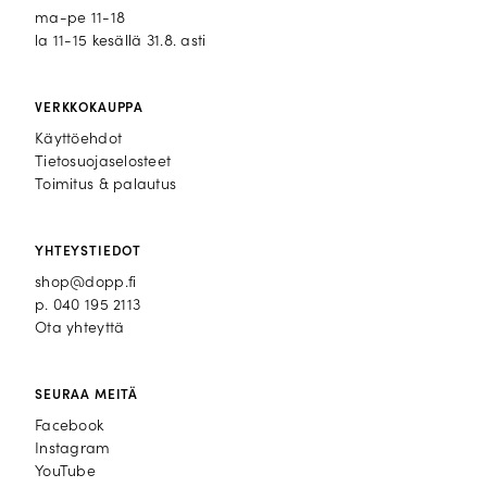
ma-pe 11-18
la 11-15 kesällä 31.8. asti
VERKKOKAUPPA
Käyttöehdot
Tietosuojaselosteet
Toimitus & palautus
YHTEYSTIEDOT
shop@dopp.fi
p.
040 195 2113
Ota yhteyttä
SEURAA MEITÄ
Facebook
Facebook
Instagram
Instagram
YouTube
YouTube