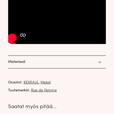
Materiaali
100% polyesteri
vuori 100% viskoosi
Osastot:
KESÄALE
,
Mekot
Tuotemerkki:
Rue de Femme
Saatat myös pitää...