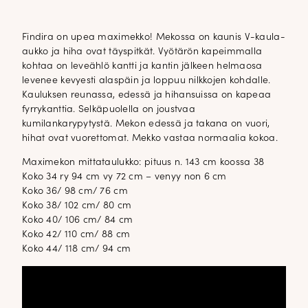
Findira on upea maximekko! Mekossa on kaunis V-kaula-
aukko ja hiha ovat täyspitkät. Vyötärön kapeimmalla
kohtaa on leveählö kantti ja kantin jälkeen helmaosa
levenee kevyesti alaspäin ja loppuu nilkkojen kohdalle.
Kauluksen reunassa, edessä ja hihansuissa on kapeaa
fyrrykanttia. Selkäpuolella on joustvaa
kumilankarypytystä. Mekon edessä ja takana on vuori,
hihat ovat vuorettomat. Mekko vastaa normaalia kokoa.
Maximekon mittataulukko: pituus n. 143 cm koossa 38
Koko 34 ry 94 cm vy 72 cm – venyy non 6 cm
Koko 36/ 98 cm/ 76 cm
Koko 38/ 102 cm/ 80 cm
Koko 40/ 106 cm/ 84 cm
Koko 42/ 110 cm/ 88 cm
Koko 44/ 118 cm/ 94 cm