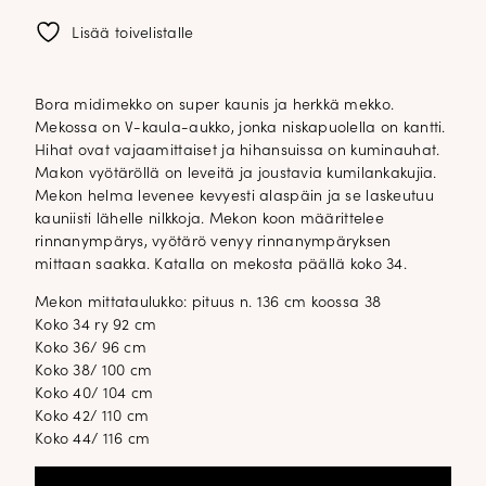
Lisää toivelistalle
Bora midimekko on super kaunis ja herkkä mekko.
Mekossa on V-kaula-aukko, jonka niskapuolella on kantti.
Hihat ovat vajaamittaiset ja hihansuissa on kuminauhat.
Makon vyötäröllä on leveitä ja joustavia kumilankakujia.
Mekon helma levenee kevyesti alaspäin ja se laskeutuu
kauniisti lähelle nilkkoja. Mekon koon määrittelee
rinnanympärys, vyötärö venyy rinnanympäryksen
mittaan saakka. Katalla on mekosta päällä koko 34.
Mekon mittataulukko: pituus n. 136 cm koossa 38
Koko 34 ry 92 cm
Koko 36/ 96 cm
Koko 38/ 100 cm
Koko 40/ 104 cm
Koko 42/ 110 cm
Koko 44/ 116 cm