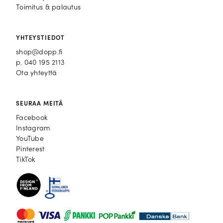
Toimitus & palautus
YHTEYSTIEDOT
shop@dopp.fi
p.
040 195 2113
Ota yhteyttä
SEURAA MEITÄ
Facebook
Facebook
Instagram
Instagram
YouTube
YouTube
Pinterest
Pinterest
TikTok
TikTok