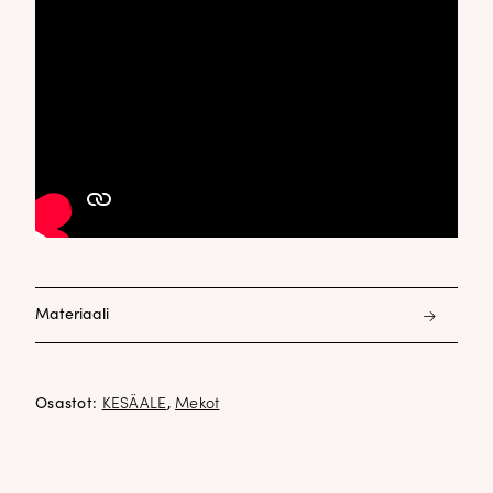
Materiaali
50% eco viskoosi 50% viskoosi
Osastot:
KESÄALE
,
Mekot