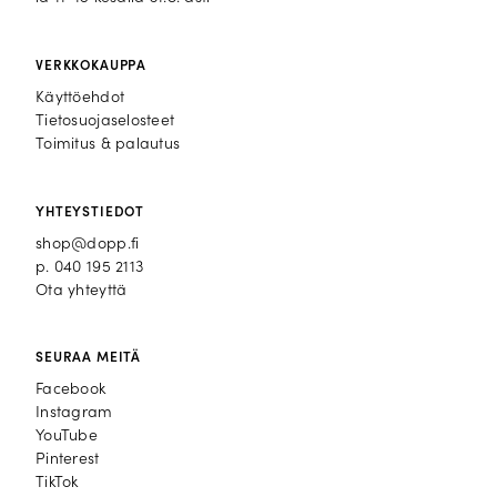
VERKKOKAUPPA
Käyttöehdot
Tietosuojaselosteet
Toimitus & palautus
YHTEYSTIEDOT
shop@dopp.fi
p.
040 195 2113
Ota yhteyttä
SEURAA MEITÄ
Facebook
Facebook
Instagram
Instagram
YouTube
YouTube
Pinterest
Pinterest
TikTok
TikTok