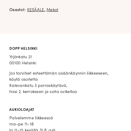
100% polyesteri
vuori 100% polyesteri
Osastot:
KESÄALE
,
Mekot
DOPP HELSINKI
Yrjönkatu 21
00100 Helsinki
Jos tarvitset esteettömän sisäänkäynnin liikkeeseen,
käytä osoitetta
Kalevankatu 3 porraskäytävä,
hissi 2. kerrokseen ja soita ovikelloa
AUKIOLOAJAT
Palvelemme liikkeessä
ma-pe 11-18
la 11-15 kesällä 31.8. asti