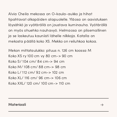
Alvia Cheila mekossa on O-kaula-aukko ja hihat
tipahtavat olkapäiden alapuolelle. Yläosa on aavistuksen
löysähkö ja vyötäröllä on joustava kuminauha. Vyötäröllä
on myös ohuehko nauhavyö. Helmaosa on plisemallinen
ja se laskeutuu kauniisti lähelle nilkkoja. Katalla on
mekosta päällä koko XS. Mekko on reiluhkoa kokoa.
Mekon mittataulukko: pituus n. 126 cm koossa M
Koko XS ry 100 cm vy 80 cm-> 90 cm
Koko S/ 104 cm/ 84 cm-> 94 cm
Koko M/ 108 cm/ 88 cm-> 98 cm
Koko L/ 112 cm/ 92 cm-> 102 cm
Koko XL/ 116 cm/ 96 cm-> 106 cm
Koko XXL/ 120 cm/ 100 cm-> 110 cm
Materiaali