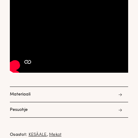
Materiaali
100% puuvill
Pesuohje
30°C hienopesu
Silitys yksi piste
Osastot:
KESÄALE
,
Mekot