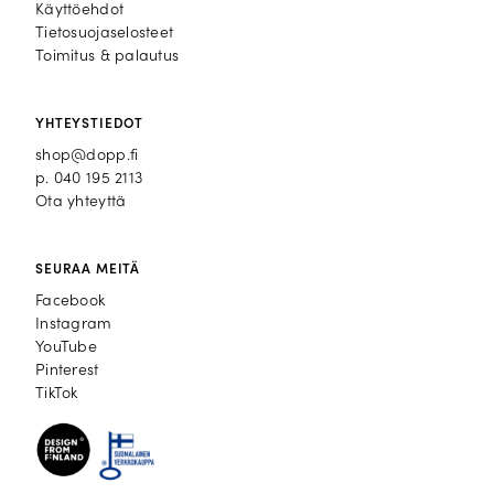
Käyttöehdot
Tietosuojaselosteet
Toimitus & palautus
YHTEYSTIEDOT
shop@dopp.fi
p.
040 195 2113
Ota yhteyttä
SEURAA MEITÄ
Facebook
Facebook
Instagram
Instagram
YouTube
YouTube
Pinterest
Pinterest
TikTok
TikTok