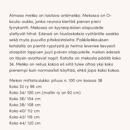
Almasa mekko on loistava arkimekko. Mekossa on O-
kaula-aukko, jonka reunaa kiertää pienen pieni
fyrrykantti. Mekossa on kyynerpäiden alapuolelle
ylettyvät hihat. Edessä on hiuslaskoksia vyötärölle saakka
sekä myös puuvilla pitsikaistaleita. Poikkileikkauksen
kohdalla on pientä rypytystä ja helma levenee kevyesti
alaspäin loppuen juuri polven alapuolelle. mekon edessä
on täysin avattavat napit. Katalla on mekosta päällä koko
34. Mekko on reilua kokoa eli siitä tulee ottaa yksi koko
pienempi kuin normaalisti käyttää, ehkä jopa kaksi kokoa.
Mekon mittataulukko: pituus n. 100 cm koossa 38
Koko 32 ry 96 cm
Koko 34/ 100 cm (mallin ry on 92 cm)
Koko 36/ 104 cm
Koko 38/ 108 cm
Koko 40/ 112 cm
Koko 42/ 116 cm
Koko 44/ 120 cm