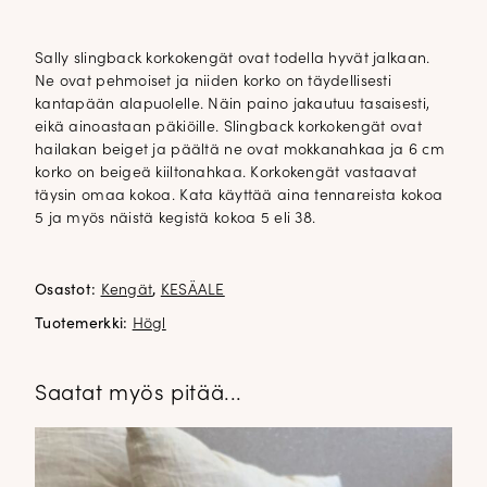
Sally slingback korkokengät ovat todella hyvät jalkaan.
Ne ovat pehmoiset ja niiden korko on täydellisesti
kantapään alapuolelle. Näin paino jakautuu tasaisesti,
eikä ainoastaan päkiöille. Slingback korkokengät ovat
hailakan beiget ja päältä ne ovat mokkanahkaa ja 6 cm
korko on beigeä kiiltonahkaa. Korkokengät vastaavat
täysin omaa kokoa. Kata käyttää aina tennareista kokoa
5 ja myös näistä kegistä kokoa 5 eli 38.
Osastot:
Kengät
,
KESÄALE
Tuotemerkki:
Högl
Saatat myös pitää...