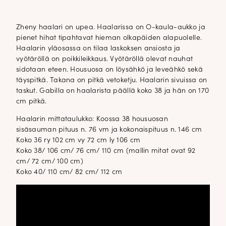
Zheny haalari on upea. Haalarissa on O-kaula-aukko ja
pienet hihat tipahtavat hieman olkapäiden alapuolelle.
Haalarin yläosassa on tilaa laskoksen ansiosta ja
vyötäröllä on poikkileikkaus. Vyötäröllä olevat nauhat
sidotaan eteen. Housuosa on löysähkö ja leveähkö sekä
täyspitkä. Takana on pitkä vetoketju. Haalarin sivuissa on
taskut. Gabilla on haalarista päällä koko 38 ja hän on 170
cm pitkä.
Haalarin mittataulukko: Koossa 38 housuosan
sisäsauman pituus n. 76 vm ja kokonaispituus n. 146 cm
Koko 36 ry 102 cm vy 72 cm ly 106 cm
Koko 38/ 106 cm/ 76 cm/ 110 cm (mallin mitat ovat 92
cm/ 72 cm/ 100 cm)
Koko 40/ 110 cm/ 82 cm/ 112 cm