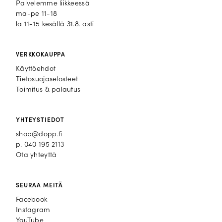
Palvelemme liikkeessä
ma-pe 11-18
la 11-15 kesällä 31.8. asti
VERKKOKAUPPA
Käyttöehdot
Tietosuojaselosteet
Toimitus & palautus
YHTEYSTIEDOT
shop@dopp.fi
p.
040 195 2113
Ota yhteyttä
SEURAA MEITÄ
Facebook
Facebook
Instagram
Instagram
YouTube
YouTube