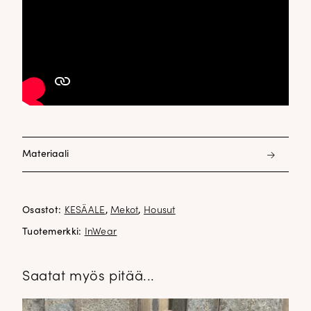
Materiaali
100% polyesteri
Osastot:
KESÄALE
,
Mekot
,
Housut
Tuotemerkki:
InWear
Saatat myös pitää...