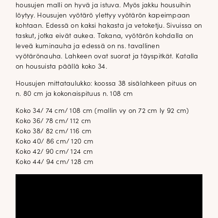
housujen malli on hyvä ja istuva. Myös jakku housuihin
löytyy. Housujen vyötärö ylettyy vyötärön kapeimpaan
kohtaan. Edessä on kaksi hakasta ja vetoketju. Sivuissa on
taskut, jotka eivät aukea. Takana, vyötärön kohdalla on
leveä kuminauha ja edessä on ns. tavallinen
vyötärönauha. Lahkeen ovat suorat ja täyspitkät. Katalla
on housuista päällä koko 34.
Housujen mittataulukko: koossa 38 sisälahkeen pituus on
n. 80 cm ja kokonaispituus n. 108 cm
Koko 34/ 74 cm/ 108 cm (mallin vy on 72 cm ly 92 cm)
Koko 36/ 78 cm/ 112 cm
Koko 38/ 82 cm/ 116 cm
Koko 40/ 86 cm/ 120 cm
Koko 42/ 90 cm/ 124 cm
Koko 44/ 94 cm/ 128 cm