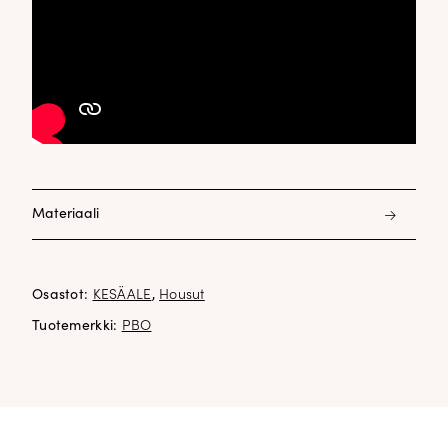
Materiaali
55% pellava 43% ryon 2% elastani
Osastot:
KESÄALE
,
Housut
Tuotemerkki:
PBO