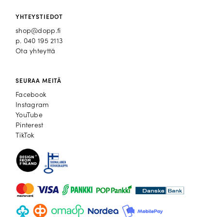
YHTEYSTIEDOT
shop@dopp.fi
p.
040 195 2113
Ota yhteyttä
SEURAA MEITÄ
Facebook
Facebook
Instagram
Instagram
YouTube
YouTube
Pinterest
Pinterest
TikTok
TikTok