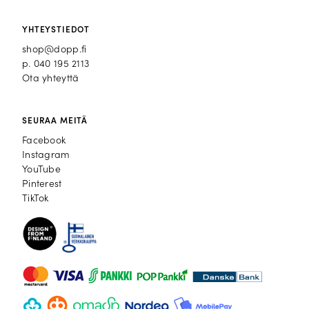
YHTEYSTIEDOT
shop@dopp.fi
p.
040 195 2113
Ota yhteyttä
SEURAA MEITÄ
Facebook
Facebook
Instagram
Instagram
YouTube
YouTube
Pinterest
Pinterest
TikTok
TikTok