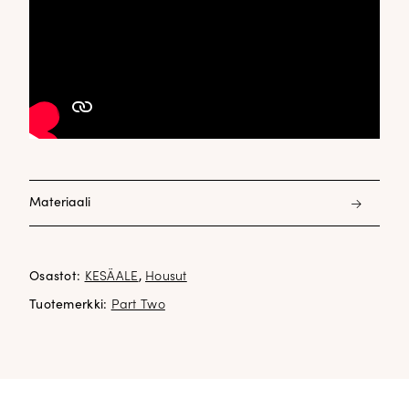
Materiaali
92% puuvilla 8% elastani
Osastot:
KESÄALE
,
Housut
Tuotemerkki:
Part Two