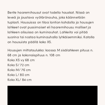
Berite haaremihousut ovat todella hauskat. Niissä on
leveä ja joustava vyötärönauha, joka käännetään
tuplasti. Housuissa on tilaa lantion kohdalla ja housujen
lahkeet ovat pussimaiset eli haaremihousu malliset ja
lahkeen alisuissa on kuminauhat. Lahkeita voi pitää
suorina tai nostaa kuminauhalla lyhkäisemmiksi. Katalla
on housuista päällä koko XS.
Housujen mittataulukko: koossa M sisälahkeen pituus n.
68 cm ja kokonaispituus n. 108 cm
Koko XS vy 68 cm
Koko S/ 72 cm
Koko M/ 76 cm
Koko L/ 80 cm
Koko XL/ 84 cm