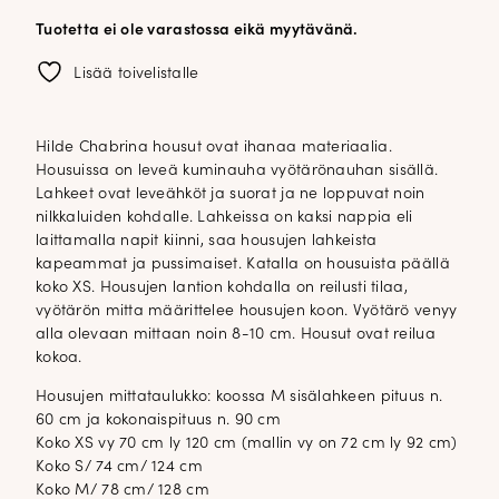
Tuotetta ei ole varastossa eikä myytävänä.
Lisää toivelistalle
Hilde Chabrina housut ovat ihanaa materiaalia.
Housuissa on leveä kuminauha vyötärönauhan sisällä.
Lahkeet ovat leveähköt ja suorat ja ne loppuvat noin
nilkkaluiden kohdalle. Lahkeissa on kaksi nappia eli
laittamalla napit kiinni, saa housujen lahkeista
kapeammat ja pussimaiset. Katalla on housuista päällä
koko XS. Housujen lantion kohdalla on reilusti tilaa,
vyötärön mitta määrittelee housujen koon. Vyötärö venyy
alla olevaan mittaan noin 8-10 cm. Housut ovat reilua
kokoa.
Housujen mittataulukko: koossa M sisälahkeen pituus n.
60 cm ja kokonaispituus n. 90 cm
Koko XS vy 70 cm ly 120 cm (mallin vy on 72 cm ly 92 cm)
Koko S/ 74 cm/ 124 cm
Koko M/ 78 cm/ 128 cm