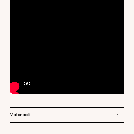
Materiaali
48% modaali 48% polyesteri 4% elastani