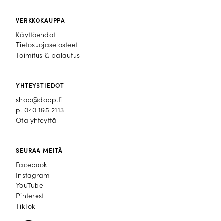
VERKKOKAUPPA
Käyttöehdot
Tietosuojaselosteet
Toimitus & palautus
YHTEYSTIEDOT
shop@dopp.fi
p.
040 195 2113
Ota yhteyttä
SEURAA MEITÄ
Facebook
Facebook
Instagram
Instagram
YouTube
YouTube
Pinterest
Pinterest
TikTok
TikTok