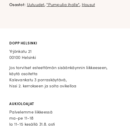
Osastot:
Uutuudet
,
"Pumpulia iholle"
,
Housut
DOPP HELSINKI
Yrjönkatu 21
00100 Helsinki
Jos tarvitset esteettömän sisäänkäynnin liikkeeseen,
käytä osoitetta
Kalevankatu 3 porraskäytävä,
hissi 2. kerrokseen ja soita ovikelloa
AUKIOLOAJAT
Palvelemme liikkeessä
ma-pe 11-18
la 11-15 kesällä 31.8. asti