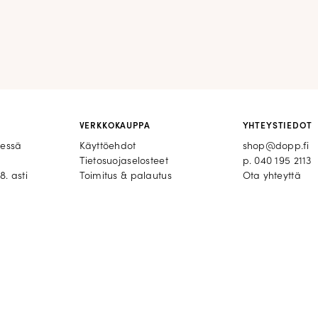
VERKKOKAUPPA
YHTEYSTIEDOT
eessä
Käyttöehdot
shop@dopp.fi
Tietosuojaselosteet
p.
040 195 2113
8. asti
Toimitus & palautus
Ota yhteyttä