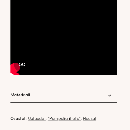
Materiaali
48% modaali 48% polyesteri 4% elastani
Osastot:
Uutuudet
,
"Pumpulia iholle"
,
Housut