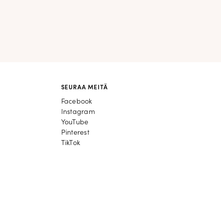
SEURAA MEITÄ
Facebook
Facebook
Instagram
Instagram
YouTube
YouTube
Pinterest
Pinterest
TikTok
TikTok