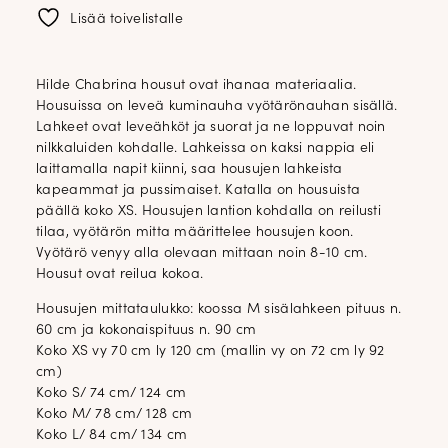
Lisää toivelistalle
Hilde Chabrina housut ovat ihanaa materiaalia.
Housuissa on leveä kuminauha vyötärönauhan sisällä.
Lahkeet ovat leveähköt ja suorat ja ne loppuvat noin
nilkkaluiden kohdalle. Lahkeissa on kaksi nappia eli
laittamalla napit kiinni, saa housujen lahkeista
kapeammat ja pussimaiset. Katalla on housuista
päällä koko XS. Housujen lantion kohdalla on reilusti
tilaa, vyötärön mitta määrittelee housujen koon.
Vyötärö venyy alla olevaan mittaan noin 8-10 cm.
Housut ovat reilua kokoa.
Housujen mittataulukko: koossa M sisälahkeen pituus n.
60 cm ja kokonaispituus n. 90 cm
Koko XS vy 70 cm ly 120 cm (mallin vy on 72 cm ly 92
cm)
Koko S/ 74 cm/ 124 cm
Koko M/ 78 cm/ 128 cm
Koko L/ 84 cm/ 134 cm