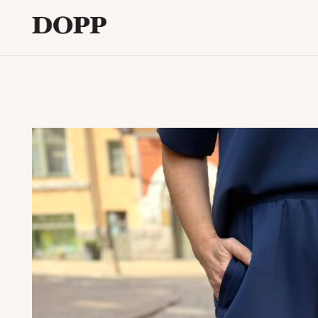
Etusivu
Avaa
Verkkokauppa
alavalikko
Tyyliblogi
Avaa
Brändi
alavalikko
Yhteystiedot