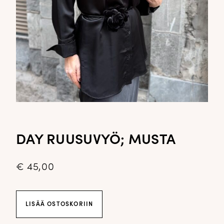
DAY RUUSUVYÖ; MUSTA
€
45,00
Day
LISÄÄ OSTOSKORIIN
Ruusuvyö;
musta