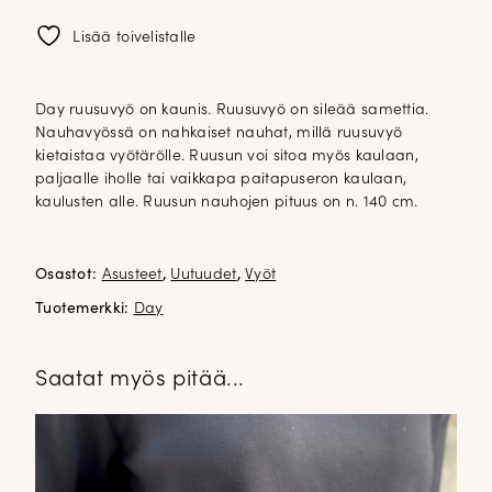
määrä
Lisää toivelistalle
Day ruusuvyö on kaunis. Ruusuvyö on sileää samettia.
Nauhavyössä on nahkaiset nauhat, millä ruusuvyö
kietaistaa vyötärölle. Ruusun voi sitoa myös kaulaan,
paljaalle iholle tai vaikkapa paitapuseron kaulaan,
kaulusten alle. Ruusun nauhojen pituus on n. 140 cm.
Osastot:
Asusteet
,
Uutuudet
,
Vyöt
Tuotemerkki:
Day
Saatat myös pitää...