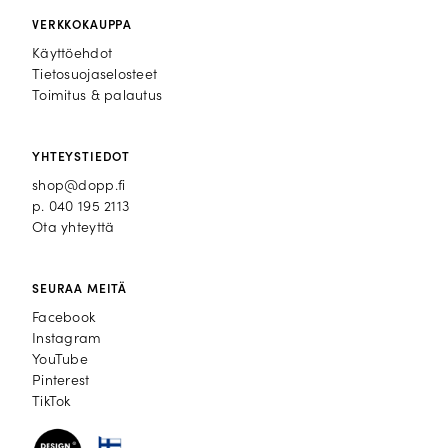
VERKKOKAUPPA
Käyttöehdot
Tietosuojaselosteet
Toimitus & palautus
YHTEYSTIEDOT
shop@dopp.fi
p.
040 195 2113
Ota yhteyttä
SEURAA MEITÄ
Facebook
Facebook
Instagram
Instagram
YouTube
YouTube
Pinterest
Pinterest
TikTok
TikTok