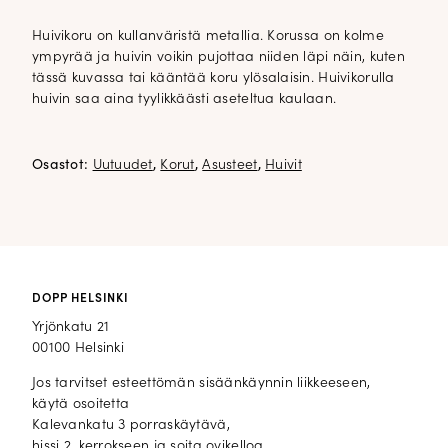
Huivikoru on kullanväristä metallia. Korussa on kolme
ympyrää ja huivin voikin pujottaa niiden läpi näin, kuten
tässä kuvassa tai kääntää koru ylösalaisin. Huivikorulla
huivin saa aina tyylikkäästi aseteltua kaulaan.
Osastot:
Uutuudet
,
Korut
,
Asusteet
,
Huivit
DOPP HELSINKI
Yrjönkatu 21
00100 Helsinki
Jos tarvitset esteettömän sisäänkäynnin liikkeeseen,
käytä osoitetta
Kalevankatu 3 porraskäytävä,
hissi 2. kerrokseen ja soita ovikelloa