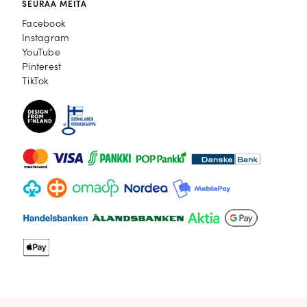
SEURAA MEITÄ
Facebook
Facebook
Instagram
Instagram
YouTube
YouTube
Pinterest
Pinterest
TikTok
TikTok