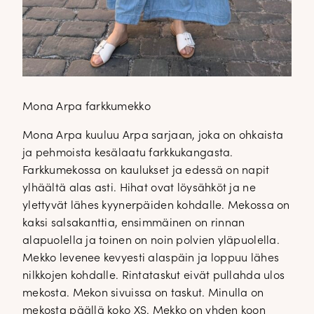
Mona Arpa farkkumekko
Mona Arpa kuuluu Arpa sarjaan, joka on ohkaista
ja pehmoista kesälaatu farkkukangasta.
Farkkumekossa on kaulukset ja edessä on napit
ylhäältä alas asti. Hihat ovat löysähköt ja ne
ylettyvät lähes kyynerpäiden kohdalle. Mekossa on
kaksi salsakanttia, ensimmäinen on rinnan
alapuolella ja toinen on noin polvien yläpuolella.
Mekko levenee kevyesti alaspäin ja loppuu lähes
nilkkojen kohdalle. Rintataskut eivät pullahda ulos
mekosta. Mekon sivuissa on taskut. Minulla on
mekosta päällä koko XS. Mekko on yhden koon