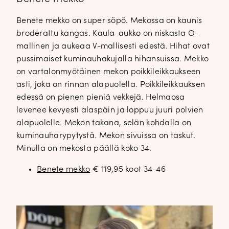
Benete mekko on super söpö. Mekossa on kaunis
broderattu kangas. Kaula-aukko on niskasta O-
mallinen ja aukeaa V-mallisesti edestä. Hihat ovat
pussimaiset kuminauhakujalla hihansuissa. Mekko
on vartalonmyötäinen mekon poikkileikkaukseen
asti, joka on rinnan alapuolella. Poikkileikkauksen
edessä on pienen pieniä vekkejä. Helmaosa
levenee kevyesti alaspäin ja loppuu juuri polvien
alapuolelle. Mekon takana, selän kohdalla on
kuminauharypytystä. Mekon sivuissa on taskut.
Minulla on mekosta päällä koko 34.
Benete mekko
€ 119,95 koot 34-46