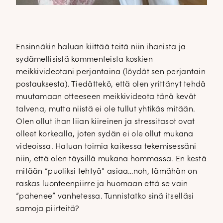
Ensinnäkin haluan kiittää teitä niin ihanista ja
sydämellisistä kommenteista koskien
meikkivideotani perjantaina (löydät sen perjantain
postauksesta). Tiedättekö, että olen yrittänyt tehdä
muutamaan otteeseen meikkivideota tänä kevät
talvena, mutta niistä ei ole tullut yhtikäs mitään.
Olen ollut ihan liian kiireinen ja stressitasot ovat
olleet korkealla, joten sydän ei ole ollut mukana
videoissa. Haluan toimia kaikessa tekemisessäni
niin, että olen täysillä mukana hommassa. En kestä
mitään ”puoliksi tehtyä” asiaa…noh, tämähän on
raskas luonteenpiirre ja huomaan että se vain
”pahenee” vanhetessa. Tunnistatko sinä itselläsi
samoja piirteitä?