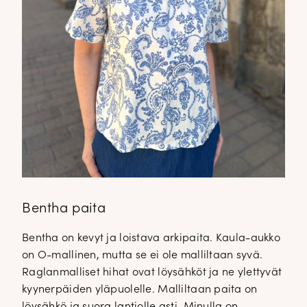
Bentha paita
Bentha on kevyt ja loistava arkipaita. Kaula-aukko
on O-mallinen, mutta se ei ole malliltaan syvä.
Raglanmalliset hihat ovat löysähköt ja ne ylettyvät
kyynerpäiden yläpuolelle. Malliltaan paita on
löysähkö ja suora lantiolle asti. Minulla on