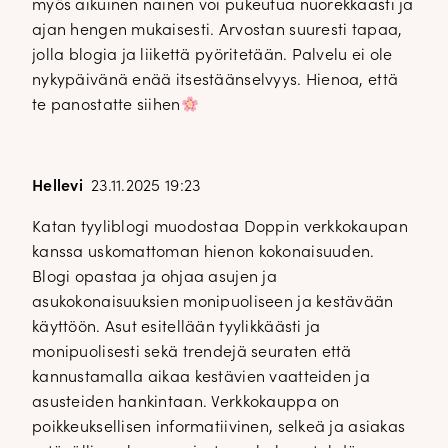
myös aikuinen nainen voi pukeutua nuorekkaasti ja
ajan hengen mukaisesti. Arvostan suuresti tapaa,
jolla blogia ja liikettä pyöritetään. Palvelu ei ole
nykypäivänä enää itsestäänselvyys. Hienoa, että
te panostatte siihen
Hellevi
23.11.2025 19:23
Katan tyyliblogi muodostaa Doppin verkkokaupan
kanssa uskomattoman hienon kokonaisuuden.
Blogi opastaa ja ohjaa asujen ja
asukokonaisuuksien monipuoliseen ja kestävään
käyttöön. Asut esitellään tyylikkäästi ja
monipuolisesti sekä trendejä seuraten että
kannustamalla aikaa kestävien vaatteiden ja
asusteiden hankintaan. Verkkokauppa on
poikkeuksellisen informatiivinen, selkeä ja asiakas