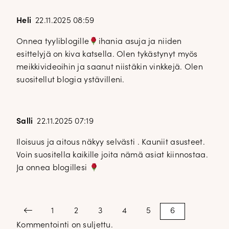
Heli
22.11.2025 08:59
Onnea tyyliblogille
ihania asuja ja niiden
esittelyjä on kiva katsella. Olen tykästynyt myös
meikkivideoihin ja saanut niistäkin vinkkejä. Olen
suositellut blogia ystävilleni.
Salli
22.11.2025 07:19
Iloisuus ja aitous näkyy selvästi . Kauniit asusteet.
Voin suositella kaikille joita nämä asiat kiinnostaa.
Ja onnea blogillesi
Kommenttien
Previous
1
2
3
4
5
6
sivutus
Kommentointi on suljettu.