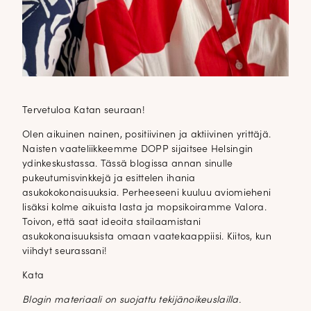
Tervetuloa Katan seuraan!
Olen aikuinen nainen, positiivinen ja aktiivinen yrittäjä.
Naisten vaateliikkeemme DOPP sijaitsee Helsingin
ydinkeskustassa. Tässä blogissa annan sinulle
pukeutumisvinkkejä ja esittelen ihania
asukokokonaisuuksia. Perheeseeni kuuluu aviomieheni
lisäksi kolme aikuista lasta ja mopsikoiramme Valora.
Toivon, että saat ideoita stailaamistani
asukokonaisuuksista omaan vaatekaappiisi. Kiitos, kun
viihdyt seurassani!
Kata
Blogin materiaali on suojattu tekijänoikeuslailla.