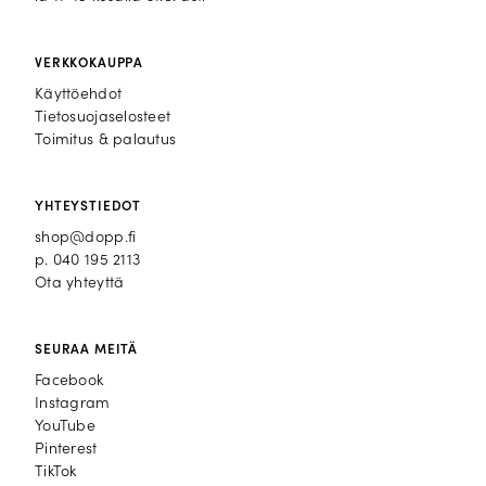
VERKKOKAUPPA
Käyttöehdot
Tietosuojaselosteet
Toimitus & palautus
YHTEYSTIEDOT
shop@dopp.fi
p.
040 195 2113
Ota yhteyttä
SEURAA MEITÄ
Facebook
Facebook
Instagram
Instagram
YouTube
YouTube
Pinterest
Pinterest
TikTok
TikTok