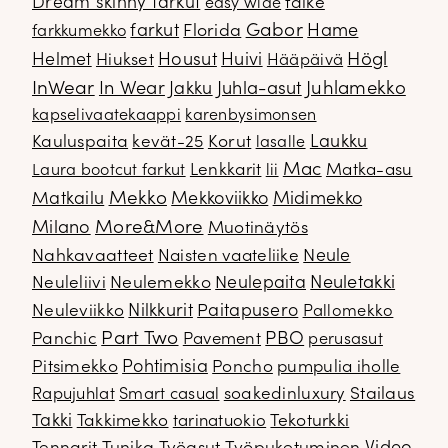
Dream skinny farkut
falke
easy wide
Gabor
farkut
Florida
Hame
farkkumekko
Housut
Högl
Helmet
Hiukset
Huivi
Hääpäivä
InWear
In Wear
Juhla-asut
Juhlamekko
Jakku
kapselivaatekaappi
karenbysimonsen
Kauluspaita
kevät-25
Korut
Laukku
lasalle
Mac
Lenkkarit
Matka-asu
Laura bootcut farkut
lii
Mekko
Matkailu
Mekkoviikko
Midimekko
Milano
More&More
Muotinäytös
Nahkavaatteet
Naisten vaateliike
Neule
Neuletakki
Neuleliivi
Neulemekko
Neulepaita
Neuleviikko
Nilkkurit
Paitapusero
Pallomekko
Part Two
PBO
Panchic
Pavement
perusasut
Pitsimekko
Pohtimisia
Poncho
pumpulia iholle
soakedinluxury
Stailaus
Rapujuhlat
Smart casual
Takki
Takkimekko
Tekoturkki
tarinatuokio