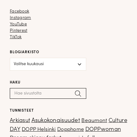
Facebook
Facebook
Instagram
Instagram
YouTube
YouTube
Pinterest
Pinterest
TikTok
TikTok
BLOGIARKISTO
Blogiarkisto
HAKU
Haku:
Hae
TUNNISTEET
Arkiasut
Asukokonaisuudet
Culture
Beaumont
DOPPwoman
DAY
DOPP Helsinki
Dopphome