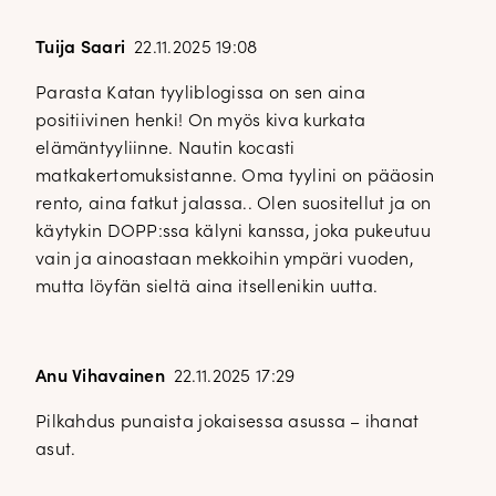
Tuija Saari
22.11.2025 19:08
Parasta Katan tyyliblogissa on sen aina
positiivinen henki! On myös kiva kurkata
elämäntyyliinne. Nautin kocasti
matkakertomuksistanne. Oma tyylini on pääosin
rento, aina fatkut jalassa.. Olen suositellut ja on
käytykin DOPP:ssa kälyni kanssa, joka pukeutuu
vain ja ainoastaan mekkoihin ympäri vuoden,
mutta löyfän sieltä aina itsellenikin uutta.
Anu Vihavainen
22.11.2025 17:29
Pilkahdus punaista jokaisessa asussa – ihanat
asut.