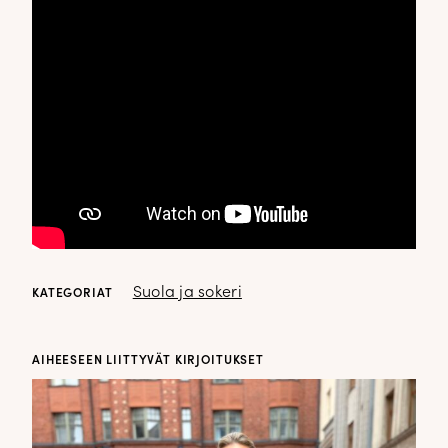
Suola ja sokeri
KATEGORIAT
AIHEESEEN LIITTYVÄT KIRJOITUKSET