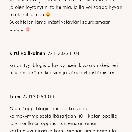
saanut vinkkejä oman näköiseen pukeutumiseen,
ja olen löytänyt niitä helmiä, joilla voi saada hyvän
mielen itselleen
Suosittelen lämpimästi ystäviäni seuraamaan
blogia
Kirsi Hallikainen
22.11.2025 11:04
Katan tyyliblogista löytyy usein kivoja vinkkejä eri
asuihin sekä eri kuosien ja värien yhdistämiseen.
Terhi
22.11.2025 10:55
Olen Dopp-blogin parissa kasvanut
kolmekymmpisestä ikäsarjaan 40+. Katan opeilla
ja vinkeillä on oppinut tuntemaan oman
vartalotyyppinsä ja korostamaan omia parhaita