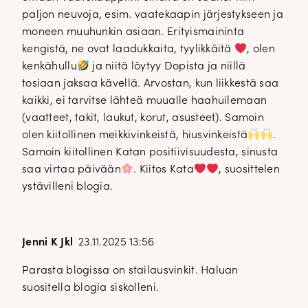
paljon neuvoja, esim. vaatekaapin järjestykseen ja
moneen muuhunkin asiaan. Erityismaininta
kengistä, ne ovat laadukkaita, tyylikkäitä
, olen
kenkähullu
ja niitä löytyy Dopista ja niillä
tosiaan jaksaa kävellä. Arvostan, kun liikkestä saa
kaikki, ei tarvitse lähteä muualle haahuilemaan
(vaatteet, takit, laukut, korut, asusteet). Samoin
olen kiitollinen meikkivinkeistä, hiusvinkeistä
.
Samoin kiitollinen Katan positiivisuudesta, sinusta
saa virtaa päivään
. Kiitos Kata
, suosittelen
ystävilleni blogia.
Jenni K Jkl
23.11.2025 13:56
Parasta blogissa on stailausvinkit. Haluan
suositella blogia siskolleni.