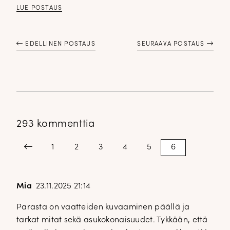
LUE POSTAUS
EDELLINEN POSTAUS
SEURAAVA POSTAUS
293 kommenttia
Kommenttien
Previous
1
2
3
4
5
6
sivutus
Mia
23.11.2025 21:14
Parasta on vaatteiden kuvaaminen päällä ja
tarkat mitat sekä asukokonaisuudet. Tykkään, että