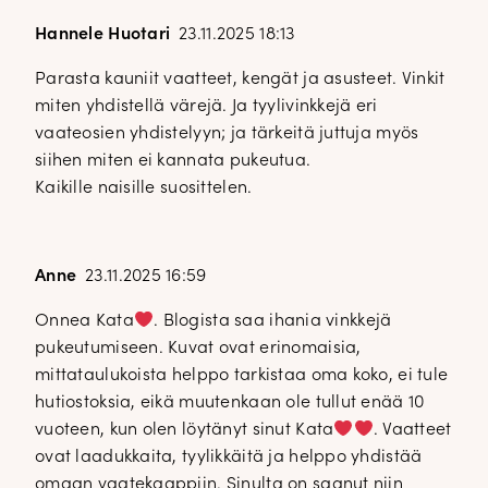
Hannele Huotari
23.11.2025 18:13
Parasta kauniit vaatteet, kengät ja asusteet. Vinkit
miten yhdistellä värejä. Ja tyylivinkkejä eri
vaateosien yhdistelyyn; ja tärkeitä juttuja myös
siihen miten ei kannata pukeutua.
Kaikille naisille suosittelen.
Anne
23.11.2025 16:59
Onnea Kata
. Blogista saa ihania vinkkejä
pukeutumiseen. Kuvat ovat erinomaisia,
mittataulukoista helppo tarkistaa oma koko, ei tule
hutiostoksia, eikä muutenkaan ole tullut enää 10
vuoteen, kun olen löytänyt sinut Kata
. Vaatteet
ovat laadukkaita, tyylikkäitä ja helppo yhdistää
omaan vaatekaappiin. Sinulta on saanut niin