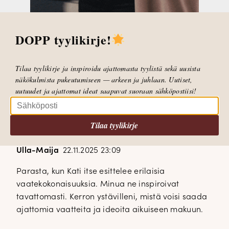
suositellut tätä sivustoa myös isosiskolleni, josta
taisi myös kerralla tulla Fani isolla F:llä.
DOPP tyylikirje!
Kirsti Rusama
23.11.2025 10:17
Tilaa tyylikirje ja inspiroidu ajattomasta tyylistä sekä uusista
näkökulmista pukeutumiseen — arkeen ja juhlaan. Uutiset,
Parasta Katan positiivisuus ja rento tapa esitellä
uutuudet ja ajattomat ideat saapuvat suoraan sähköpostiisi!
vaatteita ja erilaisia vaateyhdistelmiä. Blogi on
hyvä inspiraation lähde pukeutumiseen
Tilaa tyylikirje
Ulla-Maija
22.11.2025 23:09
Parasta, kun Kati itse esittelee erilaisia
vaatekokonaisuuksia. Minua ne inspiroivat
tavattomasti. Kerron ystävilleni, mistä voisi saada
ajattomia vaatteita ja ideoita aikuiseen makuun.