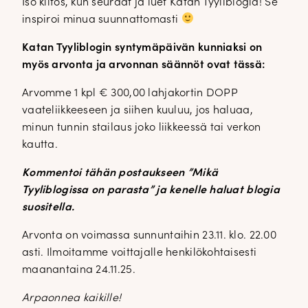
Iso kiitos, kun seuraat ja luet Katan Tyyliblogia! Se
inspiroi minua suunnattomasti
Katan Tyyliblogin syntymäpäivän kunniaksi on
myös arvonta ja arvonnan säännöt ovat tässä:
Arvomme 1 kpl € 300,00 lahjakortin DOPP
vaateliikkeeseen ja siihen kuuluu, jos haluaa,
minun tunnin stailaus joko liikkeessä tai verkon
kautta.
Kommentoi tähän postaukseen ”Mikä
Tyyliblogissa on parasta” ja kenelle haluat blogia
suositella.
Arvonta on voimassa sunnuntaihin 23.11. klo. 22.00
asti. Ilmoitamme voittajalle henkilökohtaisesti
maanantaina 24.11.25.
Arpaonnea kaikille!