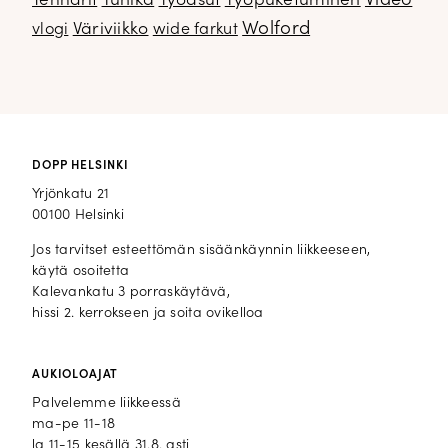
Video
Tennarit
Tunika
Työasut
Työpuketuminen
Wolford
Väriviikko
vlogi
wide farkut
DOPP HELSINKI
Yrjönkatu 21
00100 Helsinki
Jos tarvitset esteettömän sisäänkäynnin liikkeeseen,
käytä osoitetta
Kalevankatu 3 porraskäytävä,
hissi 2. kerrokseen ja soita ovikelloa
AUKIOLOAJAT
Palvelemme liikkeessä
ma-pe 11-18
la 11-15 kesällä 31.8. asti