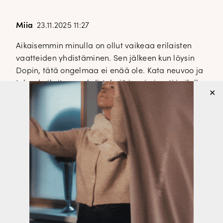
Miia
23.11.2025 11:27
Aikaisemmin minulla on ollut vaikeaa erilaisten
vaatteiden yhdistäminen. Sen jälkeen kun löysin
Dopin, tätä ongelmaa ei enää ole. Kata neuvoo ja
tekee huikeita asuyhdistelmiä inspiroivasti ja ilolla.
✕
Ja parasta on mitoitustiedot, ostokset osuu aina
nappiin! Suosittelen blogia aivan kaikille
Etenkin, jos erilaisten vaatekappaleiden
yhdistäminen mietityttää.
Kaisa
23.11.2025 10:55
Löysin Dopp:in melko äskettäin ja koukutuin heti
ihastelemaan Katan vaate-esittelyitä. Ihanasti ja
inspiroivasti yhdisteltyjä asu kokonaisuuksia! Olen