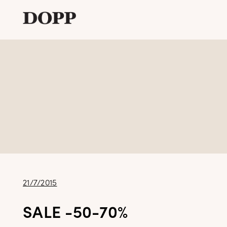
Etusivu
Avaa
Verkkokauppa
alavalikko
Tyyliblogi
Avaa
Brändi
alavalikko
Yhteystiedot
Julkaistu
21/7/2015
SALE -50-70%