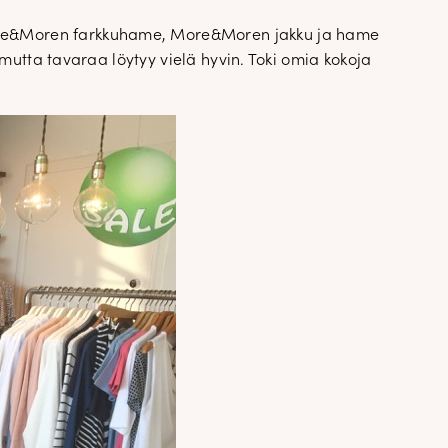
More&Moren farkkuhame, More&Moren jakku ja hame
tta tavaraa löytyy vielä hyvin. Toki omia kokoja
✕
attomasta
a
an. Uutiset,