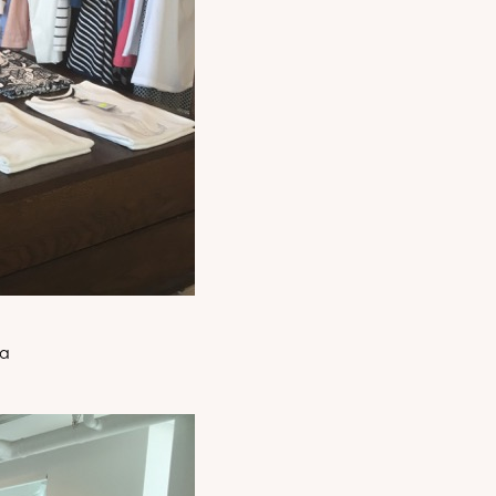
puvat suoraan
ja