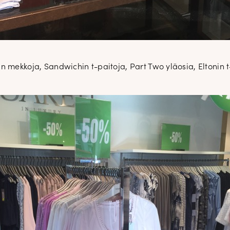
in mekkoja, Sandwichin t-paitoja, Part Two yläosia, Eltonin t