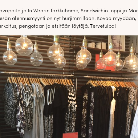
lavapaita ja In Wearin farkkuhame, Sandwichin toppi ja 
än alennusmyynti on nyt hurjimmillaan. Kovaa myydään, mu
koitus, pengotaan ja etsitään löytöjä. Tervetuloa!
DOPP tyylikirje!
Tilaa tyylikirje ja inspiroidu aj
tyylistä sekä uusista näkökulmist
pukeutumiseen — arkeen ja juhla