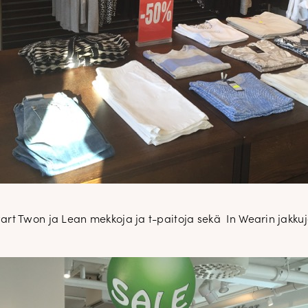
uutuudet ja ajattomat ideat saa
sähköpostiisi!
Tilaa tyylikirje
art Twon ja Lean mekkoja ja t-paitoja sekä In Wearin jakku