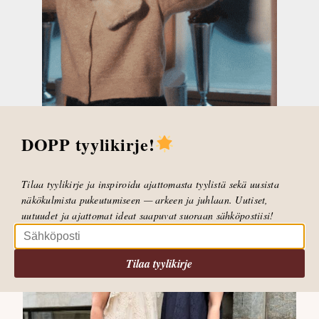
heidän sivustoon ja kauniisiin asukokonaisuuksiin,
mitä he valitsivat liikkeestämme. Pääset heidän
sivustolle
tästä!
Juhlamekko
,
More&More
,
Neuletakki
TUNNISTEET
Juhlat
,
Mekot
KATEGORIAT
DOPP tyylikirje!
AIHEESEEN LIITTYVÄT KIRJOITUKSET
Tilaa tyylikirje ja inspiroidu ajattomasta tyylistä sekä uusista
näkökulmista pukeutumiseen — arkeen ja juhlaan. Uutiset,
uutuudet ja ajattomat ideat saapuvat suoraan sähköpostiisi!
Tilaa tyylikirje