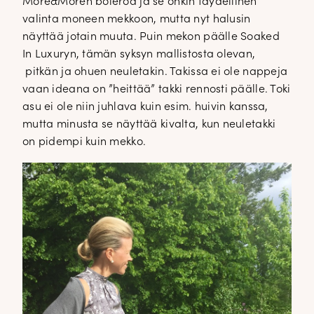
More&Moren boleroa ja se onkin täydellinen
valinta moneen mekkoon, mutta nyt halusin
näyttää jotain muuta. Puin mekon päälle Soaked
In Luxuryn, tämän syksyn mallistosta olevan,
pitkän ja ohuen neuletakin. Takissa ei ole nappeja
vaan ideana on ”heittää” takki rennosti päälle. Toki
asu ei ole niin juhlava kuin esim. huivin kanssa,
mutta minusta se näyttää kivalta, kun neuletakki
on pidempi kuin mekko.