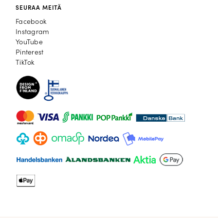
SEURAA MEITÄ
Facebook
Facebook
Instagram
Instagram
YouTube
YouTube
Pinterest
Pinterest
TikTok
TikTok