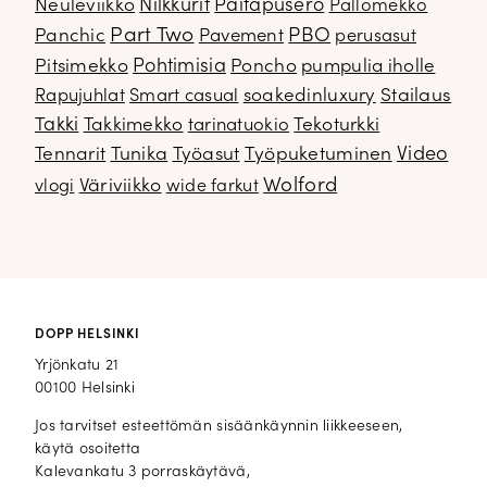
Neuleviikko
Nilkkurit
Paitapusero
Pallomekko
Part Two
PBO
Panchic
Pavement
perusasut
Pitsimekko
Pohtimisia
Poncho
pumpulia iholle
soakedinluxury
Stailaus
Rapujuhlat
Smart casual
Takki
Takkimekko
Tekoturkki
tarinatuokio
Video
Tennarit
Tunika
Työasut
Työpuketuminen
Wolford
Väriviikko
vlogi
wide farkut
DOPP HELSINKI
Yrjönkatu 21
00100 Helsinki
Jos tarvitset esteettömän sisäänkäynnin liikkeeseen,
käytä osoitetta
Kalevankatu 3 porraskäytävä,