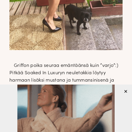
Griffon poika seuraa emäntäänsä kuin ”varjo”:)
Pitkää Soaked In Luxuryn neuletakkia löytyy
harmaan lisäksi mustana ja tummansinisenä ja
More&Moren viittaa löytyy myös vaaleanroosana.
✕
Pitkä neuletakki ja viitta ovat syksyn must have-
hankintoja ja sopivat loistavasti myös housujen
kanssa.
Lifestylesivusto Umami.fi kävi kuvaamassa aikuisen
naisen muotia liikkeessämme. Käy tutustumassa