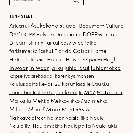
TUNNISTEET
Arkiasut
Asukokonaisuudet
Culture
Beaumont
DOPPwoman
DAY
DOPP Helsinki
Dopphome
Dream skinny farkut
falke
easy wide
Gabor
farkut
Florida
Hame
farkkumekko
Housut
Högl
Helmet
Hiukset
Huivi
Hääpäivä
InWear
In Wear
Juhla-asut
Juhlamekko
Jakku
kapselivaatekaappi
karenbysimonsen
Kauluspaita
kevät-25
Korut
Laukku
lasalle
Mac
Lenkkarit
Matka-asu
Laura bootcut farkut
lii
Mekko
Matkailu
Mekkoviikko
Midimekko
Milano
More&More
Muotinäytös
Nahkavaatteet
Naisten vaateliike
Neule
Neuletakki
Neuleliivi
Neulemekko
Neulepaita