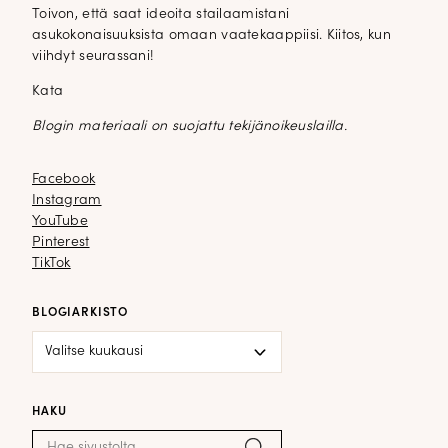
Toivon, että saat ideoita stailaamistani
asukokonaisuuksista omaan vaatekaappiisi. Kiitos, kun
viihdyt seurassani!
Kata
Blogin materiaali on suojattu tekijänoikeuslailla.
Facebook
Facebook
Instagram
Instagram
YouTube
YouTube
Pinterest
Pinterest
TikTok
TikTok
BLOGIARKISTO
Blogiarkisto
HAKU
Haku:
Hae