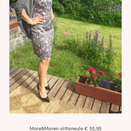
More&Moren viittaneule € 55,95