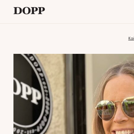
Etusivu
Kai
Avaa
Verkkokauppa
alavalikko
Tyyliblogi
Avaa
Brändi
alavalikko
Yhteystiedot