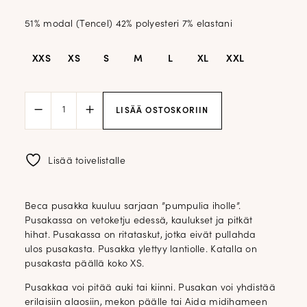
51% modal (Tencel) 42% polyesteri 7% elastani
XXS
XS
S
M
L
XL
XXL
IW
LISÄÄ OSTOSKORIIN
Beca
pusakka
vetoketjulla;
tummansininen
Lisää toivelistalle
määrä
Beca pusakka kuuluu sarjaan ”pumpulia iholle”.
Pusakassa on vetoketju edessä, kaulukset ja pitkät
hihat. Pusakassa on ritataskut, jotka eivät pullahda
ulos pusakasta. Pusakka ylettyy lantiolle. Katalla on
pusakasta päällä koko XS.
Pusakkaa voi pitää auki tai kiinni. Pusakan voi yhdistää
erilaisiin alaosiin, mekon päälle tai Aida midihameen