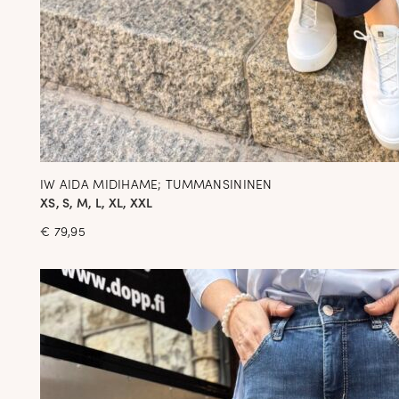
IW AIDA MIDIHAME; TUMMANSININEN
XS, S, M, L, XL, XXL
€
79,95