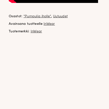
Osastot:
"Pumpulia iholle"
,
Uutuudet
Avainsana tuotteelle
InWear
Tuotemerkki:
InWear