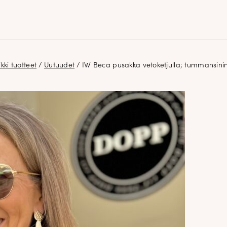
kki tuotteet
/
Uutuudet
/ IW Beca pusakka vetoketjulla; tummansini