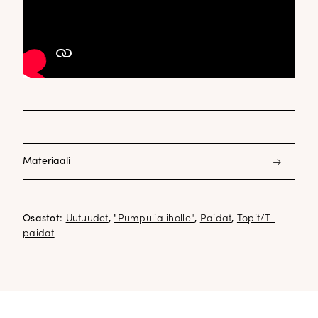
Materiaali
51% modaali 42% polyesteri 7% elastaani
Osastot:
Uutuudet
,
"Pumpulia iholle"
,
Paidat
,
Topit/T-
paidat