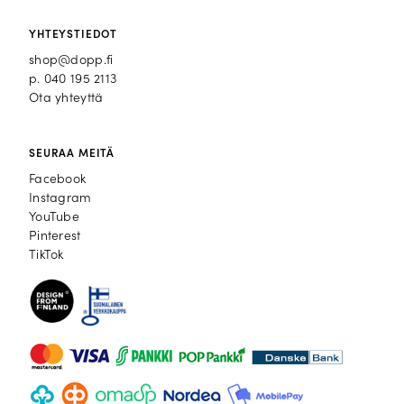
YHTEYSTIEDOT
shop@dopp.fi
p.
040 195 2113
Ota yhteyttä
SEURAA MEITÄ
Facebook
Facebook
Instagram
Instagram
YouTube
YouTube
Pinterest
Pinterest
TikTok
TikTok