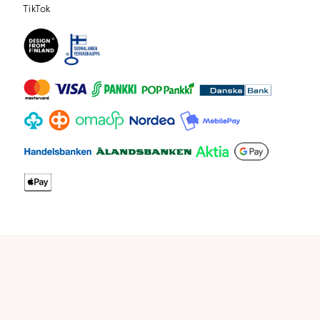
TikTok
TikTok