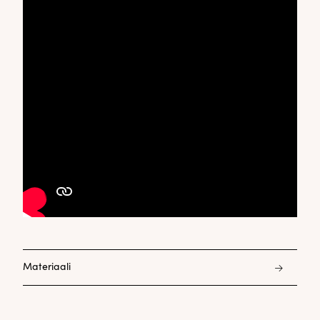
Materiaali
48% modali 48% polyesteri 4% elastani