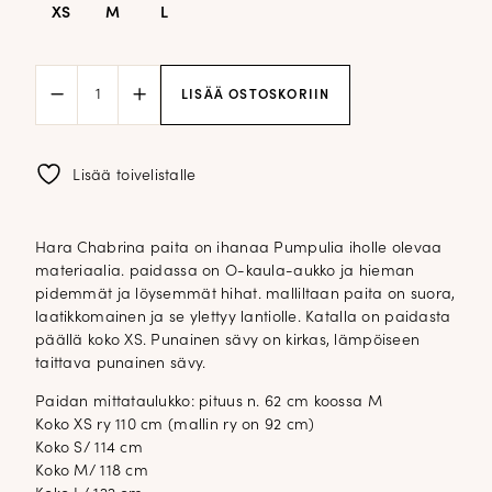
XS
M
L
Cu
LISÄÄ OSTOSKORIIN
Hara
Chabrina
t-
paita;
Lisää toivelistalle
punainen
määrä
Hara Chabrina paita on ihanaa Pumpulia iholle olevaa
materiaalia. paidassa on O-kaula-aukko ja hieman
pidemmät ja löysemmät hihat. malliltaan paita on suora,
laatikkomainen ja se ylettyy lantiolle. Katalla on paidasta
päällä koko XS. Punainen sävy on kirkas, lämpöiseen
taittava punainen sävy.
Paidan mittataulukko: pituus n. 62 cm koossa M
Koko XS ry 110 cm (mallin ry on 92 cm)
Koko S/ 114 cm
Koko M/ 118 cm