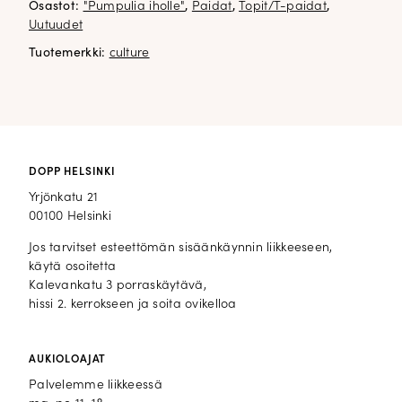
Osastot:
"Pumpulia iholle"
,
Paidat
,
Topit/T-paidat
,
Uutuudet
Tuotemerkki:
culture
DOPP HELSINKI
Yrjönkatu 21
00100 Helsinki
Jos tarvitset esteettömän sisäänkäynnin liikkeeseen,
käytä osoitetta
Kalevankatu 3 porraskäytävä,
hissi 2. kerrokseen ja soita ovikelloa
AUKIOLOAJAT
Palvelemme liikkeessä