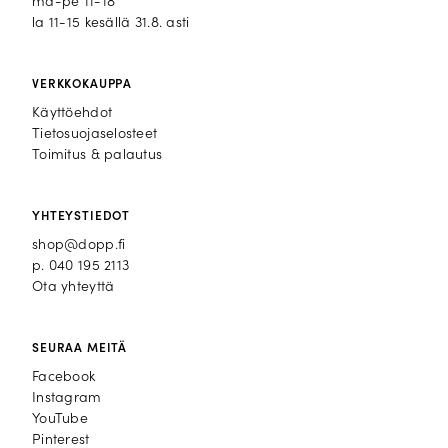
ma-pe 11-18
la 11-15 kesällä 31.8. asti
VERKKOKAUPPA
Käyttöehdot
Tietosuojaselosteet
Toimitus & palautus
YHTEYSTIEDOT
shop@dopp.fi
p.
040 195 2113
Ota yhteyttä
SEURAA MEITÄ
Facebook
Facebook
Instagram
Instagram
YouTube
YouTube
Pinterest
Pinterest