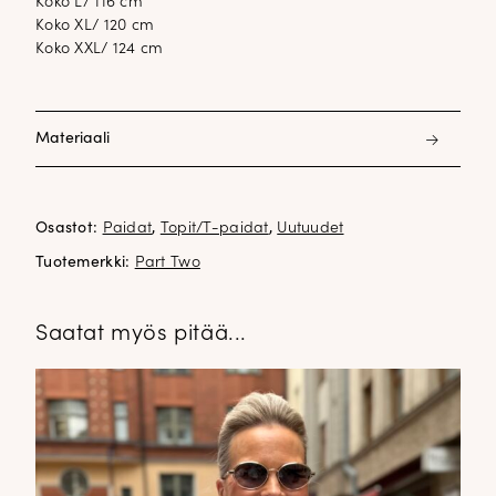
Koko L/ 116 cm
Koko XL/ 120 cm
Koko XXL/ 124 cm
Materiaali
100% puuvilla
Osastot:
Paidat
,
Topit/T-paidat
,
Uutuudet
Tuotemerkki:
Part Two
Saatat myös pitää...