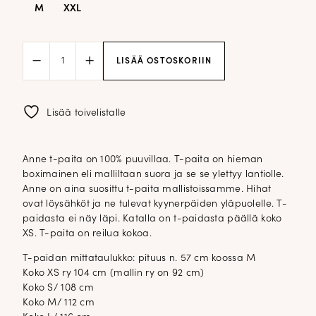
M
XXL
Anne
LISÄÄ OSTOSKORIIN
t-
paita;
tummanruskea
raita
Lisää toivelistalle
määrä
Anne t-paita on 100% puuvillaa. T-paita on hieman
boximainen eli malliltaan suora ja se se ylettyy lantiolle.
Anne on aina suosittu t-paita mallistoissamme. Hihat
ovat löysähköt ja ne tulevat kyynerpäiden yläpuolelle. T-
paidasta ei näy läpi. Katalla on t-paidasta päällä koko
XS. T-paita on reilua kokoa.
T-paidan mittataulukko: pituus n. 57 cm koossa M
Koko XS ry 104 cm (mallin ry on 92 cm)
Koko S/ 108 cm
Koko M/ 112 cm