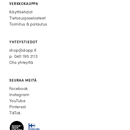
VERKKOKAUPPA
Käyttöehdot
Tietosuojaselosteet
Toimitus & palautus
YHTEYSTIEDOT
shop@dopp.fi
p.
040 195 2113
Ota yhteyttä
SEURAA MEITÄ
Facebook
Facebook
Instagram
Instagram
YouTube
YouTube
Pinterest
Pinterest
TikTok
TikTok