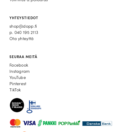
Toimitus & palautus
YHTEYSTIEDOT
shop@dopp.fi
p.
040 195 2113
Ota yhteyttä
SEURAA MEITÄ
Facebook
Facebook
Instagram
Instagram
YouTube
YouTube
Pinterest
Pinterest
TikTok
TikTok