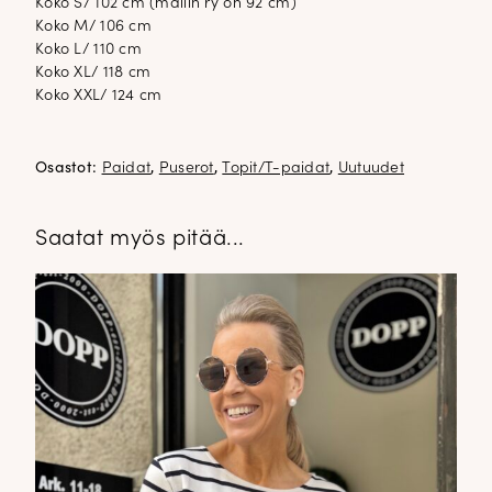
Koko S/ 102 cm (mallin ry on 92 cm)
Koko M/ 106 cm
Koko L/ 110 cm
Koko XL/ 118 cm
Koko XXL/ 124 cm
Osastot:
Paidat
,
Puserot
,
Topit/T-paidat
,
Uutuudet
Saatat myös pitää...