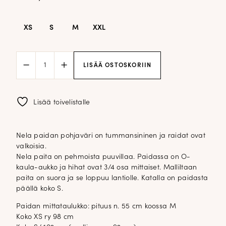
XS
S
M
XXL
Nela
LISÄÄ OSTOSKORIIN
tummansininen
raitapaita;
valkoinen
raita
Lisää toivelistalle
määrä
Nela paidan pohjaväri on tummansininen ja raidat ovat
valkoisia.
Nela paita on pehmoista puuvillaa. Paidassa on O-
kaula-aukko ja hihat ovat 3/4 osa mittaiset. Malliltaan
paita on suora ja se loppuu lantiolle. Katalla on paidasta
päällä koko S.
Paidan mittataulukko: pituus n. 55 cm koossa M
Koko XS ry 98 cm