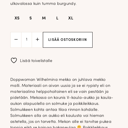
ulkovalossa kuin tumma burgundy.
XS
S
M
L
XL
DW
LISÄÄ OSTOSKORIIN
Wilhelmina
midimekko;
munakoiso
määrä
Lisää toivelistalle
Doppwoman Wilhelmina mekko on juhlava mekko
malli. Materiaali on aivan uusia ja se ei rypisty eli on
materiaalina helppohoitoinen eli se vain pestään ja
pidetään. Mekossa on kaunis V-kaula-aukko ja kaula-
aukon alapuolella on solmuke ja poikkileikkaus.
Solmukkeen kohta antaa tilaa rinnan kohdalle.
Solmukkeen alla on aukko eli kaulusta voi hieman
astetella, jos on tarvetta. Mekon alle ei tarvitse pukea
toppia eikä se kaipaa hakaneulaa
Poikkileikkaus