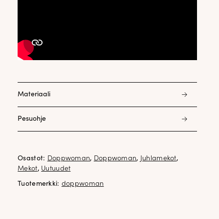
Materiaali
54% kierrätetty polyesteri 48% polyesteri
Pesuohje
30 asteen vesipesu, kuosittelu, henkarille kuivumaan,
silitys oman maun mukaan
Osastot:
Doppwoman
,
Doppwoman
,
Juhlamekot
,
Mekot
,
Uutuudet
Tuotemerkki:
doppwoman