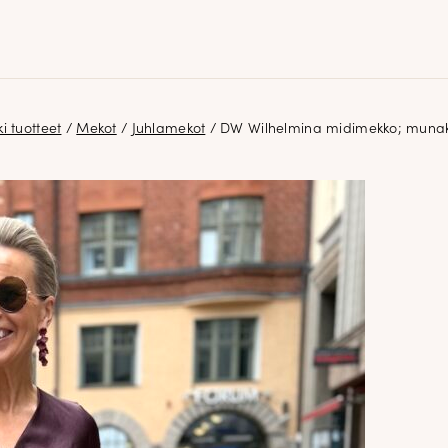
ki tuotteet
/
Mekot
/
Juhlamekot
/ DW Wilhelmina midimekko; munak