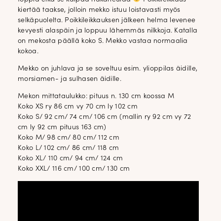
kiertää taakse, jolloin mekko istuu loistavasti myös
selkäpuolelta. Poikkileikkauksen jälkeen helma levenee
kevyesti alaspäin ja loppuu lähemmäs nilkkoja. Katalla
on mekosta päällä koko S. Mekko vastaa normaalia
kokoa.
Mekko on juhlava ja se soveltuu esim. ylioppilas äidille,
morsiamen- ja sulhasen äidille.
Mekon mittataulukko: pituus n. 130 cm koossa M
Koko XS ry 86 cm vy 70 cm ly 102 cm
Koko S/ 92 cm/ 74 cm/ 106 cm (mallin ry 92 cm vy 72
cm ly 92 cm pituus 163 cm)
Koko M/ 98 cm/ 80 cm/ 112 cm
Koko L/ 102 cm/ 86 cm/ 118 cm
Koko XL/ 110 cm/ 94 cm/ 124 cm
Koko XXL/ 116 cm/ 100 cm/ 130 cm