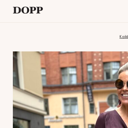
Etusivu
Kaik
Avaa
Verkkokauppa
alavalikko
Tyyliblogi
Avaa
Brändi
alavalikko
Yhteystiedot