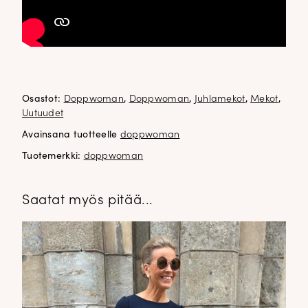
Osastot:
Doppwoman
,
Doppwoman
,
Juhlamekot
,
Mekot
,
Uutuudet
Avainsana tuotteelle
doppwoman
Tuotemerkki:
doppwoman
Saatat myös pitää...