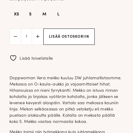
XS
S
M
L
DW
LISÄÄ OSTOSKORIIN
Vera
mekko;
sininen
määrä
Lisää toivelistalle
Doppwoman Vera mekko kuuluu DW juhlamallistoomme.
Mekossa on O-kaula-aukko ja vajaamittaiset hihat.
Hihansuissa on nieni fyrrykantti. Mekko on istuva rinnan
kohdalta ja linjakas vyötärön kohdalta, jonka jälkeen se
levenee kevyesti alaspäin. Vartalo saa mekossa kauniin
linja. Mekon selkäosassa on pitkä vetoketju eli mekko
puetaan alakautta päälle. Katalla on mekosta päällä
koko S. Mekko vastaa normaalia kokoa.
Mekko toimii niin työmekkona kuin juhlamekkona.