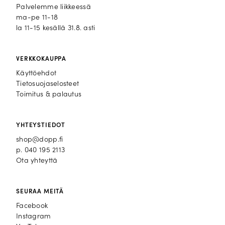
Palvelemme liikkeessä
ma-pe 11-18
la 11-15 kesällä 31.8. asti
VERKKOKAUPPA
Käyttöehdot
Tietosuojaselosteet
Toimitus & palautus
YHTEYSTIEDOT
shop@dopp.fi
p.
040 195 2113
Ota yhteyttä
SEURAA MEITÄ
Facebook
Facebook
Instagram
Instagram