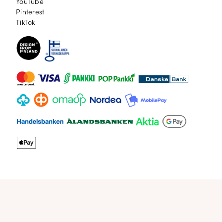
YouTube
YouTube
Pinterest
Pinterest
TikTok
TikTok