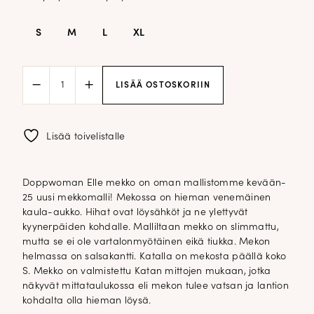
S
M
L
XL
DW
LISÄÄ OSTOSKORIIN
Elle
mekko;
vaaleansininen
määrä
Lisää toivelistalle
Doppwoman Elle mekko on oman mallistomme kevään-
25 uusi mekkomalli! Mekossa on hieman venemäinen
kaula-aukko. Hihat ovat löysähköt ja ne ylettyvät
kyynerpäiden kohdalle. Malliltaan mekko on slimmattu,
mutta se ei ole vartalonmyötäinen eikä tiukka. Mekon
helmassa on salsakantti. Katalla on mekosta päällä koko
S. Mekko on valmistettu Katan mittojen mukaan, jotka
näkyvät mittataulukossa eli mekon tulee vatsan ja lantion
kohdalta olla hieman löysä.