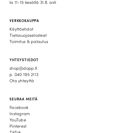
la 11-15 kesällä 31.8. asti
VERKKOKAUPPA
Käyttöehdot
Tietosuojaselosteet
Toimitus & palautus
YHTEYSTIEDOT
shop@dopp.fi
p.
040 195 2113
Ota yhteyttä
SEURAA MEITÄ
Facebook
Facebook
Instagram
Instagram
YouTube
YouTube
Pinterest
Pinterest
TikTok
TikTok