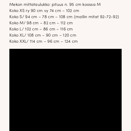
Mekon mittataulukko: pituus n. 95 cm koossa M
Koko XS ry 90 cm vy 74 cm – 102 cm
Koko S/ 94 cm – 78 cm – 108 cm (mallin mitat 92-72-92)
Koko M/ 98 cm – 82 cm – 112 cm
Koko L/ 102 cm – 86 cm – 116 cm
Koko XL/ 108 cm – 90 cm – 120 cm
Koko XXL/ 114 cm – 96 cm – 124 cm