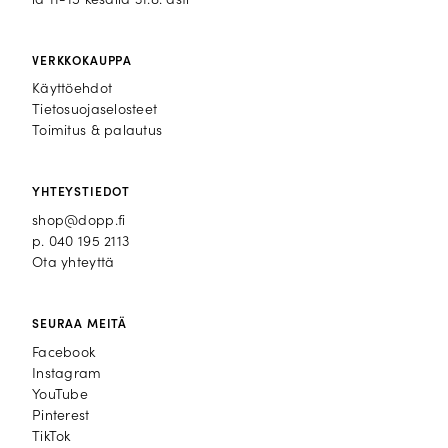
la 11-15 kesällä 31.8. asti
VERKKOKAUPPA
Käyttöehdot
Tietosuojaselosteet
Toimitus & palautus
YHTEYSTIEDOT
shop@dopp.fi
p.
040 195 2113
Ota yhteyttä
SEURAA MEITÄ
Facebook
Facebook
Instagram
Instagram
YouTube
YouTube
Pinterest
Pinterest
TikTok
TikTok