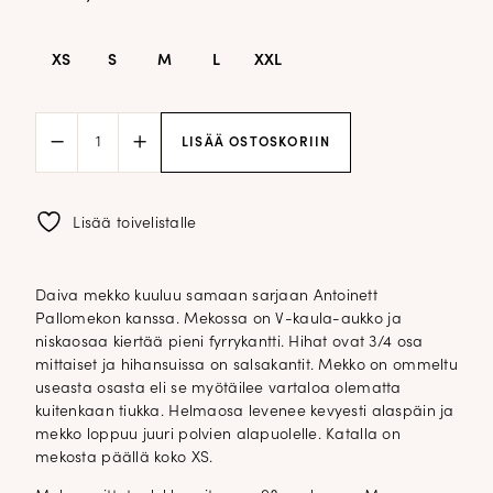
XS
S
M
L
XXL
Daiva
LISÄÄ OSTOSKORIIN
Antoinett
mekko
salsahihoilla;
tummanruskea
Lisää toivelistalle
määrä
Daiva mekko kuuluu samaan sarjaan Antoinett
Pallomekon kanssa. Mekossa on V-kaula-aukko ja
niskaosaa kiertää pieni fyrrykantti. Hihat ovat 3/4 osa
mittaiset ja hihansuissa on salsakantit. Mekko on ommeltu
useasta osasta eli se myötäilee vartaloa olematta
kuitenkaan tiukka. Helmaosa levenee kevyesti alaspäin ja
mekko loppuu juuri polvien alapuolelle. Katalla on
mekosta päällä koko XS.