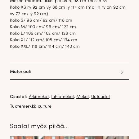
Mekon mittataulukko: pituus n. 98 cm koossa M
Koko XS ry 92 cm vy 88 cm ly 114 cm (mallin ry on 92 cm
vy 72 cm ly 92 cm)
Koko S/ 96 cm/ 92 cm/ 118 cm
Koko M/ 100 cm/ 96 cm/ 122 cm
Koko L/ 106 cm/ 102 cm/ 128 cm
Koko XL/ 112 cm/ 108 cm/ 134 cm
Koko XXL/ 118 cm/ 114 cm/ 140 cm
Materiaali
65% puuvilla 33% polyesteri 2% elastani
Osastot:
Arkimekot
,
Juhlamekot
,
Mekot
,
Uutuudet
Tuotemerkki:
culture
Saatat myös pitää...