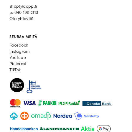
shop@dopp.fi
p.
040 195 2113
Ota yhteyttä
SEURAA MEITÄ
Facebook
Facebook
Instagram
Instagram
YouTube
YouTube
Pinterest
Pinterest
TikTok
TikTok