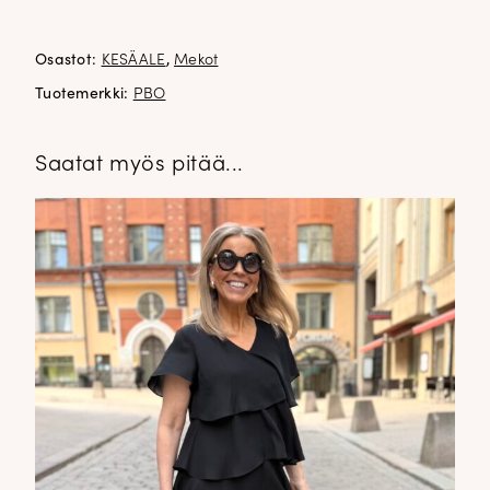
100% polyesteri
vuori 100% viskoosi
Osastot:
KESÄALE
,
Mekot
Tuotemerkki:
PBO
Saatat myös pitää...