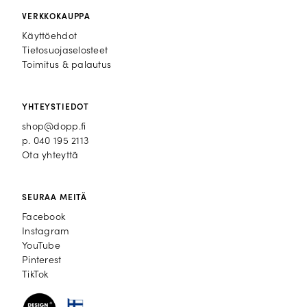
VERKKOKAUPPA
Käyttöehdot
Tietosuojaselosteet
Toimitus & palautus
YHTEYSTIEDOT
shop@dopp.fi
p.
040 195 2113
Ota yhteyttä
SEURAA MEITÄ
Facebook
Facebook
Instagram
Instagram
YouTube
YouTube
Pinterest
Pinterest
TikTok
TikTok