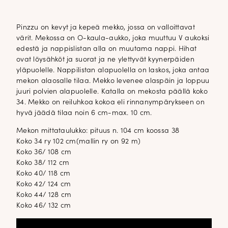
Pinzzu on kevyt ja kepeä mekko, jossa on valloittavat
värit. Mekossa on O-kaula-aukko, joka muuttuu V aukoksi
edestä ja nappislistan alla on muutama nappi. Hihat
ovat löysähköt ja suorat ja ne ylettyvät kyynerpäiden
yläpuolelle. Nappilistan alapuolella on laskos, joka antaa
mekon alaosalle tilaa. Mekko levenee alaspäin ja loppuu
juuri polvien alapuolelle. Katalla on mekosta päällä koko
34. Mekko on reiluhkoa kokoa eli rinnanympärykseen on
hyvä jäädä tilaa noin 6 cm-max. 10 cm.
Mekon mittataulukko: pituus n. 104 cm koossa 38
Koko 34 ry 102 cm(mallin ry on 92 m)
Koko 36/ 108 cm
Koko 38/ 112 cm
Koko 40/ 118 cm
Koko 42/ 124 cm
Koko 44/ 128 cm
Koko 46/ 132 cm