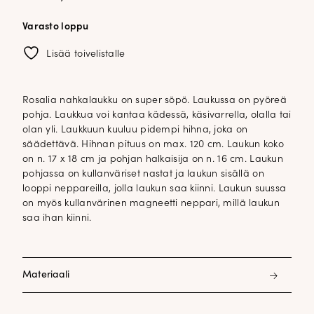
Varasto loppu
Lisää toivelistalle
Rosalia nahkalaukku on super söpö. Laukussa on pyöreä
pohja. Laukkua voi kantaa kädessä, käsivarrella, olalla tai
olan yli. Laukkuun kuuluu pidempi hihna, joka on
säädettävä. Hihnan pituus on max. 120 cm. Laukun koko
on n. 17 x 18 cm ja pohjan halkaisija on n. 16 cm. Laukun
pohjassa on kullanväriset nastat ja laukun sisällä on
looppi neppareilla, jolla laukun saa kiinni. Laukun suussa
on myös kullanvärinen magneetti neppari, millä laukun
saa ihan kiinni.
Materiaali
nahkaa