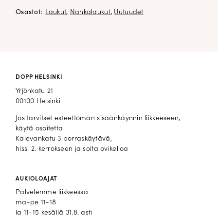
Osastot:
Laukut
,
Nahkalaukut
,
Uutuudet
DOPP HELSINKI
Yrjönkatu 21
00100 Helsinki
Jos tarvitset esteettömän sisäänkäynnin liikkeeseen,
käytä osoitetta
Kalevankatu 3 porraskäytävä,
hissi 2. kerrokseen ja soita ovikelloa
AUKIOLOAJAT
Palvelemme liikkeessä
ma-pe 11-18
la 11-15 kesällä 31.8. asti