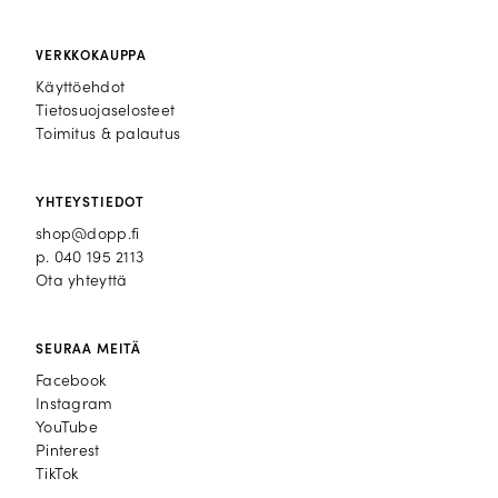
VERKKOKAUPPA
Käyttöehdot
Tietosuojaselosteet
Toimitus & palautus
YHTEYSTIEDOT
shop@dopp.fi
p.
040 195 2113
Ota yhteyttä
SEURAA MEITÄ
Facebook
Facebook
Instagram
Instagram
YouTube
YouTube
Pinterest
Pinterest
TikTok
TikTok