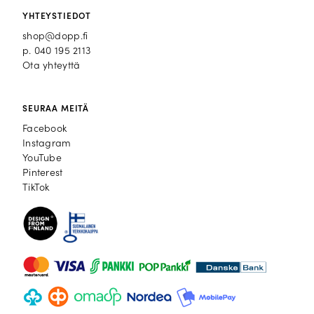
YHTEYSTIEDOT
shop@dopp.fi
p.
040 195 2113
Ota yhteyttä
SEURAA MEITÄ
Facebook
Facebook
Instagram
Instagram
YouTube
YouTube
Pinterest
Pinterest
TikTok
TikTok