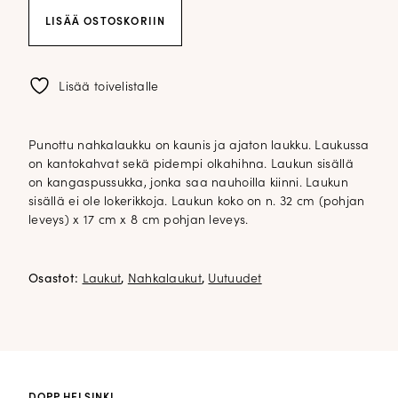
Punottu
LISÄÄ OSTOSKORIIN
nahkalaukku;
tummanruskea
määrä
Lisää toivelistalle
Punottu nahkalaukku on kaunis ja ajaton laukku. Laukussa
on kantokahvat sekä pidempi olkahihna. Laukun sisällä
on kangaspussukka, jonka saa nauhoilla kiinni. Laukun
sisällä ei ole lokerikkoja. Laukun koko on n. 32 cm (pohjan
leveys) x 17 cm x 8 cm pohjan leveys.
Osastot:
Laukut
,
Nahkalaukut
,
Uutuudet
DOPP HELSINKI