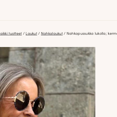
aikki tuotteet
/
Laukut
/
Nahkalaukut
/ Nahkapussukka lukolla; ker