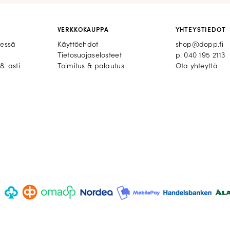
VERKKOKAUPPA
YHTEYSTIEDOT
eessä
Käyttöehdot
shop@dopp.fi
Tietosuojaselosteet
p.
040 195 2113
8. asti
Toimitus & palautus
Ota yhteyttä