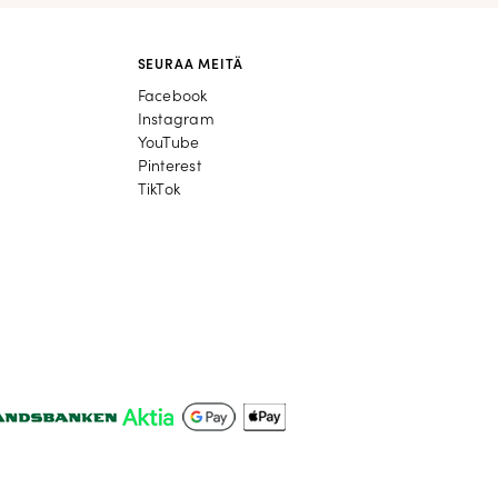
SEURAA MEITÄ
Facebook
Facebook
Instagram
Instagram
YouTube
YouTube
Pinterest
Pinterest
TikTok
TikTok