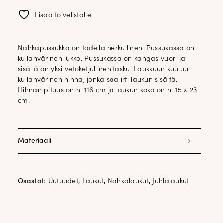
Lisää toivelistalle
Nahkapussukka on todella herkullinen. Pussukassa on
kullanvärinen lukko. Pussukassa on kangas vuori ja
sisällä on yksi vetoketjullinen tasku. Laukkuun kuuluu
kullanvärinen hihna, jonka saa irti laukun sisältä.
Hihnan pituus on n. 116 cm ja laukun koko on n. 15 x 23
cm.
Materiaali
nahkaa
Osastot:
Uutuudet
,
Laukut
,
Nahkalaukut
,
Juhlalaukut