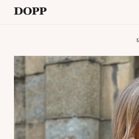
Etusivu
K
Avaa
Verkkokauppa
alavalikko
Tyyliblogi
Avaa
Brändi
alavalikko
Yhteystiedot