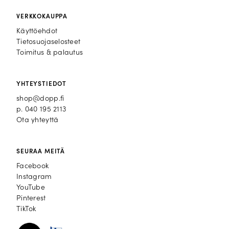
VERKKOKAUPPA
Käyttöehdot
Tietosuojaselosteet
Toimitus & palautus
YHTEYSTIEDOT
shop@dopp.fi
p.
040 195 2113
Ota yhteyttä
SEURAA MEITÄ
Facebook
Facebook
Instagram
Instagram
YouTube
YouTube
Pinterest
Pinterest
TikTok
TikTok