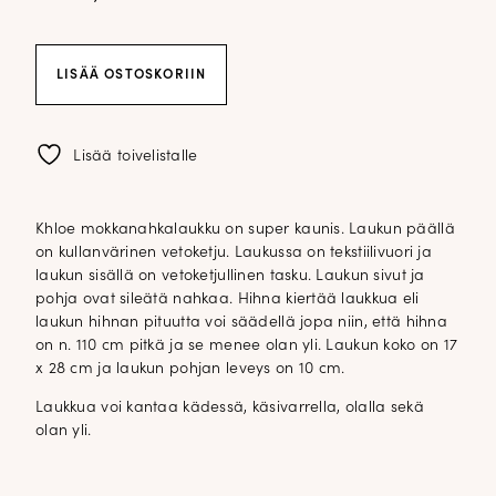
Khloe
LISÄÄ OSTOSKORIIN
mokkanahkalaukku;
nutria
määrä
Lisää toivelistalle
Khloe mokkanahkalaukku on super kaunis. Laukun päällä
on kullanvärinen vetoketju. Laukussa on tekstiilivuori ja
laukun sisällä on vetoketjullinen tasku. Laukun sivut ja
pohja ovat sileätä nahkaa. Hihna kiertää laukkua eli
laukun hihnan pituutta voi säädellä jopa niin, että hihna
on n. 110 cm pitkä ja se menee olan yli. Laukun koko on 17
x 28 cm ja laukun pohjan leveys on 10 cm.
Laukkua voi kantaa kädessä, käsivarrella, olalla sekä
olan yli.