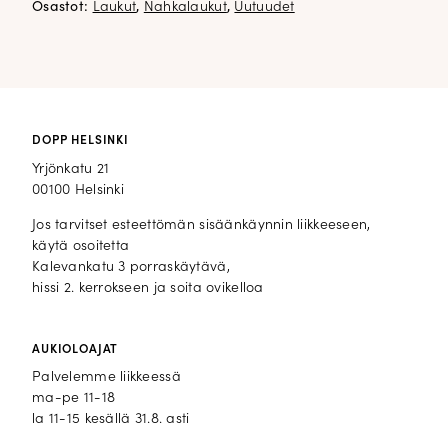
Osastot:
Laukut
,
Nahkalaukut
,
Uutuudet
DOPP HELSINKI
Yrjönkatu 21
00100 Helsinki
Jos tarvitset esteettömän sisäänkäynnin liikkeeseen,
käytä osoitetta
Kalevankatu 3 porraskäytävä,
hissi 2. kerrokseen ja soita ovikelloa
AUKIOLOAJAT
Palvelemme liikkeessä
ma-pe 11-18
la 11-15 kesällä 31.8. asti