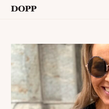
Etusivu
Avaa
Verkkokauppa
alavalikko
Tyyliblogi
Avaa
Brändi
alavalikko
Yhteystiedot