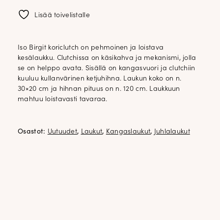
Lisää toivelistalle
Iso Birgit koriclutch on pehmoinen ja loistava
kesälaukku. Clutchissa on käsikahva ja mekanismi, jolla
se on helppo avata. Sisällä on kangasvuori ja clutchiin
kuuluu kullanvärinen ketjuhihna. Laukun koko on n.
30×20 cm ja hihnan pituus on n. 120 cm. Laukkuun
mahtuu loistavasti tavaraa.
Osastot:
Uutuudet
,
Laukut
,
Kangaslaukut
,
Juhlalaukut