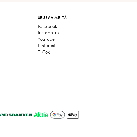
SEURAA MEITÄ
Facebook
Facebook
Instagram
Instagram
YouTube
YouTube
Pinterest
Pinterest
TikTok
TikTok