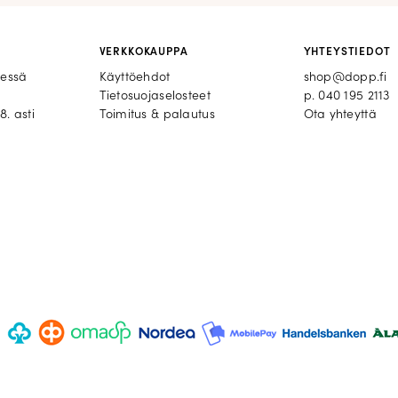
VERKKOKAUPPA
YHTEYSTIEDOT
eessä
Käyttöehdot
shop@dopp.fi
Tietosuojaselosteet
p.
040 195 2113
8. asti
Toimitus & palautus
Ota yhteyttä