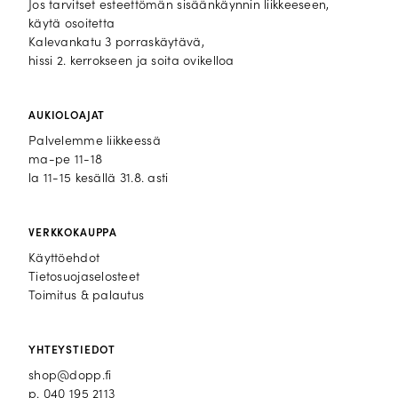
Jos tarvitset esteettömän sisäänkäynnin liikkeeseen,
käytä osoitetta
Kalevankatu 3 porraskäytävä,
hissi 2. kerrokseen ja soita ovikelloa
AUKIOLOAJAT
Palvelemme liikkeessä
ma-pe 11-18
la 11-15 kesällä 31.8. asti
VERKKOKAUPPA
Käyttöehdot
Tietosuojaselosteet
Toimitus & palautus
YHTEYSTIEDOT
shop@dopp.fi
p.
040 195 2113