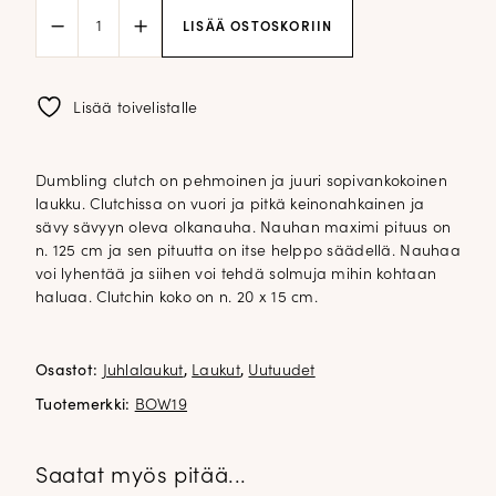
Dumbling
LISÄÄ OSTOSKORIIN
clutch;
tummansininen
määrä
Lisää toivelistalle
Dumbling clutch on pehmoinen ja juuri sopivankokoinen
laukku. Clutchissa on vuori ja pitkä keinonahkainen ja
sävy sävyyn oleva olkanauha. Nauhan maximi pituus on
n. 125 cm ja sen pituutta on itse helppo säädellä. Nauhaa
voi lyhentää ja siihen voi tehdä solmuja mihin kohtaan
haluaa. Clutchin koko on n. 20 x 15 cm.
Osastot:
Juhlalaukut
,
Laukut
,
Uutuudet
Tuotemerkki:
BOW19
Saatat myös pitää...