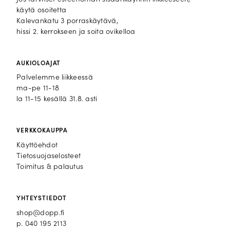
käytä osoitetta
Kalevankatu 3 porraskäytävä,
hissi 2. kerrokseen ja soita ovikelloa
AUKIOLOAJAT
Palvelemme liikkeessä
ma-pe 11-18
la 11-15 kesällä 31.8. asti
VERKKOKAUPPA
Käyttöehdot
Tietosuojaselosteet
Toimitus & palautus
YHTEYSTIEDOT
shop@dopp.fi
p.
040 195 2113