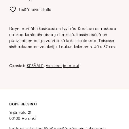
Lisää toivelistalle
Dayn meritähti kosikassi on tyylikäs. Kassissa on ruskeaa
nahkaa kantohihnoissa ja tereissä. Kassin sisällä on
puuvillainen beige vuori sekä kaksi sisätaskua. Toisessa
sisätaskussa on vetoketju. Laukun koko on n. 40 x 57 cm.
Osastot:
KESÄALE
,
Asusteet ja laukut
DOPP HELSINKI
Yrjönkatu 21
00100 Helsinki
Jos tarvitset esteettömän sisäänkäynnin liikkeeseen,