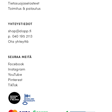
Tietosuojaselosteet
Toimitus & palautus
YHTEYSTIEDOT
shop@dopp.fi
p.
040 195 2113
Ota yhteyttä
SEURAA MEITÄ
Facebook
Facebook
Instagram
Instagram
YouTube
YouTube
Pinterest
Pinterest
TikTok
TikTok