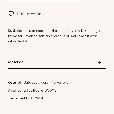
1050
määrä
Lisää toivelistalle
Kukkanapit ovat söpöt. Kukka on noin 2 cm kokoinen ja
korvakoru menee korvanlehden läpi. Korvakorut ovat
nikkelitestatut.
Materiaali
Iron 60%, Rubber 15%, Zinc 15%, Steel 10%
Osastot:
Uutuudet
,
Korut
,
Korvakorut
Nickel tested
Avainsana tuotteelle
BOW19
Tuotemerkki:
BOW19