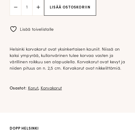
Korvakorut;
LISÄÄ OSTOSKORIIN
Helsinki
vihreä
määrä
Lisää toivelistalle
Helsinki korvakorut ovat yksinkertaisen kauniit. Niissä on
kaksi ympyrää, kullanvärinen tulee korvaa vasten ja
värillinen roikkuu sen alapuolella. Korvakorut ovat kevyt ja
niiden pituus on n. 2,5 cm. Korvakorut ovat nikkelittömiä.
Osastot:
Korut
,
Korvakorut
DOPP HELSINKI