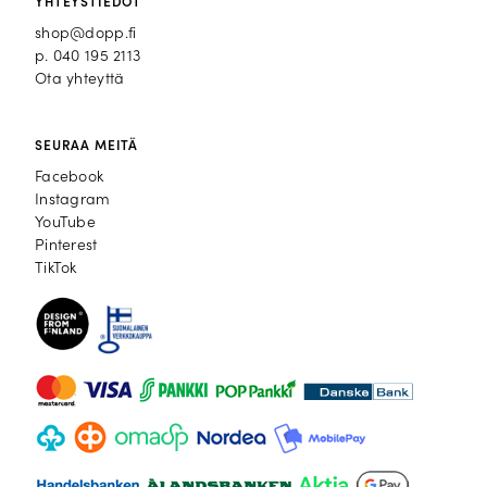
YHTEYSTIEDOT
shop@dopp.fi
p.
040 195 2113
Ota yhteyttä
SEURAA MEITÄ
Facebook
Facebook
Instagram
Instagram
YouTube
YouTube
Pinterest
Pinterest
TikTok
TikTok