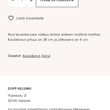
LISÄÄ OSTOSKORIIN
kaulakoru
määrä
Lisää toivelistalle
Noa kaulakorussa roikkuu kolme soikean mallista laattaa.
Kaulakorun pituus on 38 cm ja jatkovara on 6 cm.
Osastot:
Kaulakorut
,
Korut
DOPP HELSINKI
Yrjönkatu 21
00100 Helsinki
Jos tarvitset esteettömän sisäänkäynnin liikkeeseen,