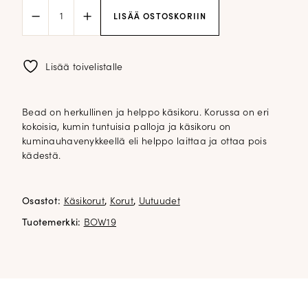
Bead
LISÄÄ OSTOSKORIIN
käsikorukoru;
beige
määrä
Lisää toivelistalle
Bead on herkullinen ja helppo käsikoru. Korussa on eri
kokoisia, kumin tuntuisia palloja ja käsikoru on
kuminauhavenykkeellä eli helppo laittaa ja ottaa pois
kädestä.
Osastot:
Käsikorut
,
Korut
,
Uutuudet
Tuotemerkki:
BOW19