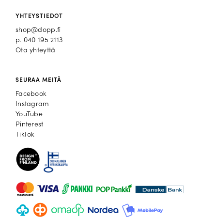
YHTEYSTIEDOT
shop@dopp.fi
p.
040 195 2113
Ota yhteyttä
SEURAA MEITÄ
Facebook
Facebook
Instagram
Instagram
YouTube
YouTube
Pinterest
Pinterest
TikTok
TikTok